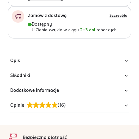
Zamów z dostawą
Szczegóły
Dostępny
U Ciebie zwykle w ciągu
2-3 dni
roboczych
Opis
Składniki
Energizer, bateria, LR44/A76.
Dodatkowe informacje
brak danych
Opinie
(
16
)
OSTRZEŻENIA DOTYCZĄCE BEZPIECZEŃSTWA
Wkładać poprawnie (+/-).Chronić przed dziećmi. Nie
potykać, nie otwierać, nie ładować. Chronić przed
5
stopka
woda, ogniem i wysoka temperatura, gdyż mogą
/5
eksplodować, wyciec lub spowodować uszkodzenia
Bezpieczna płatność