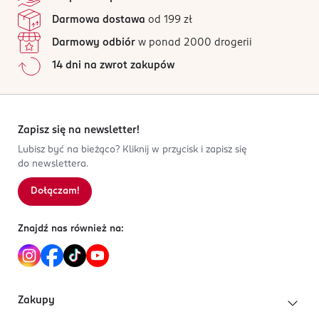
16 opinii
na podstawie
Darmowa dostawa
od 199 zł
PRODUCENT/PODMIOT ODPOWIEDZIALNY
Wszystkie opinie są zweryfikowane zakupem.
Energizer France
Darmowy odbiór
w ponad 2000 drogerii
Jak działają opinie?
2 rue Jacques Daguerre, 2
14 dni na zwrot zakupów
92500
5
0
%
Rueil-Malmaison
4
0
%
Customersupport@energizer.com
3
0
%
224300250
2
0
%
Zapisz się na newsletter!
FR-Francja
1
0
%
Lubisz być na bieżąco? Kliknij w przycisk i zapisz się
do newslettera.
Kod EAN
7 638900 083071
Dołączam!
Sortowanie wg
data: od najnowszej
Znajdź nas również na:
Zakupy