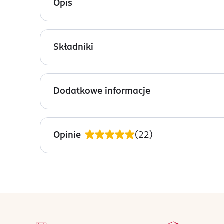
Opis
Energizer, baterie alkaiczne CR2032.
Składniki
brak danych
Dodatkowe informacje
OSTRZEŻENIA DOTYCZĄCE BEZPIECZEŃSTWA
Wkładać poprawnie (+/-). Trzymać z dala od dzie
Opinie
(
22
)
chemicznych lub możliwej perforacji przełyku. 
Natychmiast wyrzucaj zużyte baterie. (2) Ryzyko
działanie ognia lub wysokich temperatur.
PRODUCENT/PODMIOT ODPOWIEDZIALNY
stopka
Energizer France
na 
2 rue Jacques Daguerre, 2
Wszystkie op