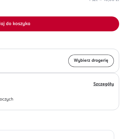
aj do koszyka
Wybierz drogerię
Szczegóły
oczych