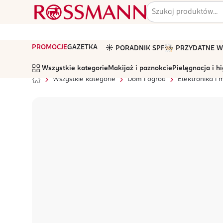
PROMOCJE
GAZETKA
☀️ PORADNIK SPF
🧑🏻‍🍳 PRZYDATNE
Wszystkie kategorie
Makijaż i paznokcie
Pielęgnacja i h
Wszystkie kategorie
Dom i ogród
Elektronika i