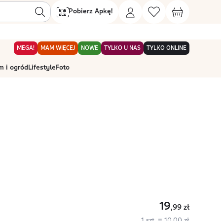
Pobierz Apkę!
MEGA!
MAM WIĘCEJ
NOWE
TYLKO U NAS
TYLKO ONLINE
 i ogród
Lifestyle
Foto
19
,99
zł
1 szt. = 10,00 zł