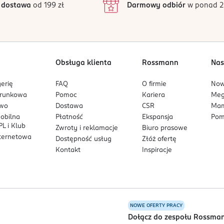
 dostawa
od 199 zł
Darmowy odbiór
w ponad 2
1
Obsługa klienta
Rossmann
Nas
erię
FAQ
O firmie
No
arunkowa
Pomoc
Kariera
Me
owo
Dostawa
CSR
Mam
mobilna
Płatność
Ekspansja
Pom
L i Klub
Zwroty i reklamacje
Biuro prasowe
nternetowa
Dostępność usług
Złóż ofertę
Kontakt
Inspiracje
NOWE OFERTY PRACY
a
Dołącz do zespołu Rossma