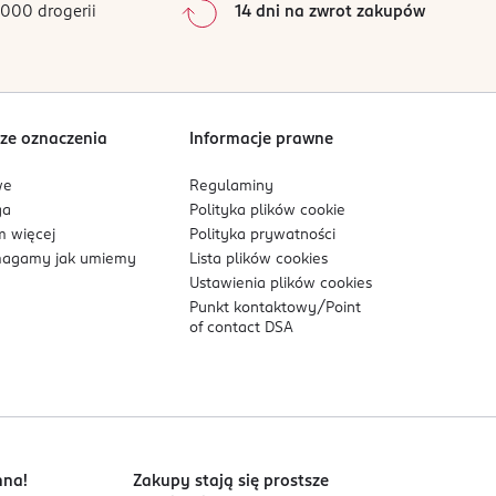
000 drogerii
14 dni na zwrot zakupów
0
%
Sortowanie wg
data: od najnowszej
ze oznaczenia
Informacje prawne
we
Regulaminy
ga
Polityka plików
cookie
 więcej
Polityka prywatności
agamy jak umiemy
Lista plików
cookies
Ustawienia plików
cookies
Punkt kontaktowy/
Point
of contact DSA
nna!
Zakupy stają się prostsze