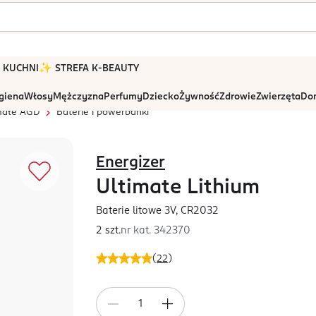
 W KUCHNI
✨ STREFA K-BEAUTY
igiena
Włosy
Mężczyzna
Perfumy
Dziecko
Żywność
Zdrowie
Zwierzęta
Dom
 małe AGD
Baterie i powerbanki
Energizer
Ultimate Lithium
Baterie litowe 3V, CR2032
2 szt.
nr kat.
342370
(
22
)