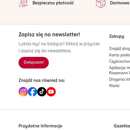
Bezpieczna płatność
Darmowa
92500
Rueil-Malmaison
Customersupport@energizer.com
224300250
FR-Francja
Zapisz się na newsletter!
Zakupy
Kod EAN
Lubisz być na bieżąco? Kliknij w przycisk
Znajdź drog
7 638900 452686
i zapisz się do newslettera.
Karta pod
Czyścioch
Dołączam!
Aplikacja 
Rossmann P
Drogeria i
Znajdź nas również na:
Marki
Przydatne informacje
Gazetk