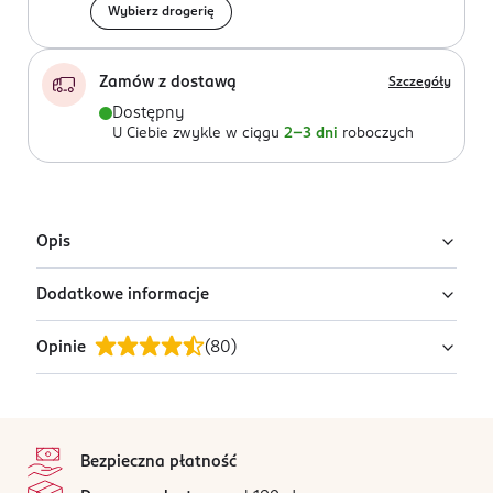
Wybierz drogerię
Zamów z dostawą
Szczegóły
Dostępny
U Ciebie zwykle w ciągu
2-3 dni
roboczych
Opis
Dodatkowe informacje
Baterie alkaliczne AAA, 4 sztuki.
Opinie
(
80
)
PRODUCENT/PODMIOT ODPOWIEDZIALNY
Dirk Rossmann GmbH
Isernhägener Straße 16
4,8
stopka
30938
/5
Burgwedel
Bezpieczna płatność
80 opinii
na podstawie
product@rossmann.info