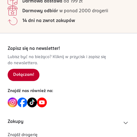
Darmowa dostawa
od 199 zł
Wszystkie opinie są zweryfikowane zakupem.
48426139700
Darmowy odbiór
w ponad 2000 drogerii
DE-Niemcy
Jak działają opinie?
14 dni na zwrot zakupów
Kod EAN
5
0
%
4 305615 835488
4
0
%
3
0
%
2
0
%
Zapisz się na newsletter!
1
0
%
Lubisz być na bieżąco? Kliknij w przycisk i zapisz się
do newslettera.
Dołączam!
Sortowanie wg
data: od najnowszej
Znajdź nas również na:
Zakupy
Znajdź drogerię