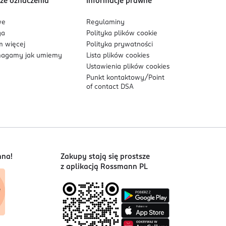
ze oznaczenia
Informacje prawne
we
Regulaminy
ga
Polityka plików
cookie
 więcej
Polityka prywatności
agamy jak umiemy
Lista plików
cookies
Ustawienia plików
cookies
Punkt kontaktowy/
Point
of contact DSA
nna!
Zakupy stają się prostsze
z aplikacją Rossmann PL