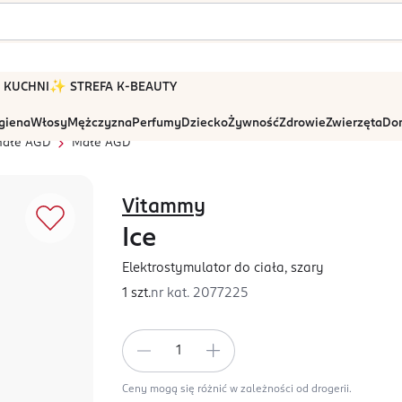
 W KUCHNI
✨ STREFA K-BEAUTY
igiena
Włosy
Mężczyzna
Perfumy
Dziecko
Żywność
Zdrowie
Zwierzęta
Dom
 małe AGD
Małe AGD
Vitammy
Ice
Elektrostymulator do ciała, szary
1 szt.
nr kat.
2077225
Ceny mogą się różnić w zależności od drogerii.