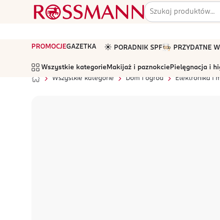
PROMOCJE
GAZETKA
☀️ PORADNIK SPF
🧑🏻‍🍳 PRZYDATNE
Wszystkie kategorie
Makijaż i paznokcie
Pielęgnacja i h
Wszystkie kategorie
Dom i ogród
Elektronika i