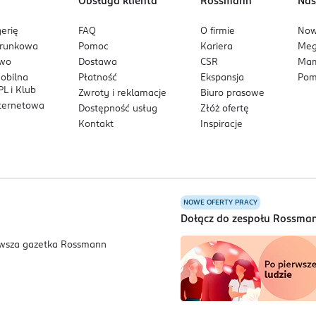
Obsługa klienta
Rossmann
Nas
erię
FAQ
O firmie
No
arunkowa
Pomoc
Kariera
Me
owo
Dostawa
CSR
Mam
mobilna
Płatność
Ekspansja
Pom
L i Klub
Zwroty i reklamacje
Biuro prasowe
nternetowa
Dostępność usług
Złóż ofertę
Kontakt
Inspiracje
NOWE OFERTY PRACY
a
Dołącz do zespołu Rossma