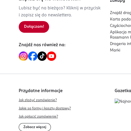
Zakupy
887119188
Lubisz być na bieżąco? Kliknij w przycisk
PL-Polska
Znajdź drog
i zapisz się do newslettera.
Karta pod
Kod EAN
Czyścioch
Dołączam!
6 948423 805014
Aplikacja 
Rossmann P
Drogeria i
Znajdź nas również na:
Marki
Przydatne informacje
Gazetk
Jak złożyć zamówienie?
Jakie są formy i koszty dostawy?
Jak opłacić zamówienie?
Zobacz więcej