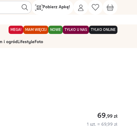
Pobierz Apkę!
MEGA!
MAM WIĘCEJ
NOWE
TYLKO U NAS
TYLKO ONLINE
 i ogród
Lifestyle
Foto
69
,99
zł
1 szt. = 69,99 zł