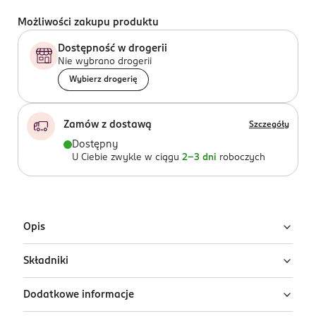
Możliwości zakupu produktu
Dostępność w drogerii
Nie wybrano drogerii
Wybierz drogerię
Zamów z dostawą
Szczegóły
Dostępny
U Ciebie zwykle w ciągu
2-3 dni
roboczych
Opis
Składniki
Top Coat Ardell utrwala manicure i pedicure wykonany
przy pomocy naklejek na paznokcie Ardell Nail Strip.
Dodatkowe informacje
Zapewnia długotrwały połysk i ochronę.
Ingredients: Butyl Acetate, Ethyl Acetate, Cellulose
Acetate Butyrate, Isopropyl Alcohol, Acetyl Tributyl