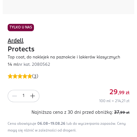
TYLKO U NAS
Ardell
Protects
Top coat, do naklejek na paznokcie i lakierów klasycznych
14 ml
nr kat.
2080562
(
3
)
29
,99
zł
100 ml = 214,21 zł
Najniższa cena z 30 dni
przed obniżką:
37
,99
zł
Cena obowiązuje
06.08-19.08.26
lub do wyczerpania zapasów.
Ceny
mogą się różnić w zależności od drogerii.