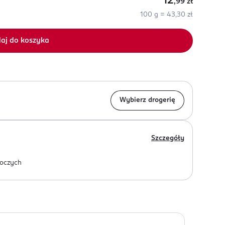
12
,99
zł
100 g = 43,30 zł
aj do koszyka
Wybierz drogerię
Szczegóły
oczych