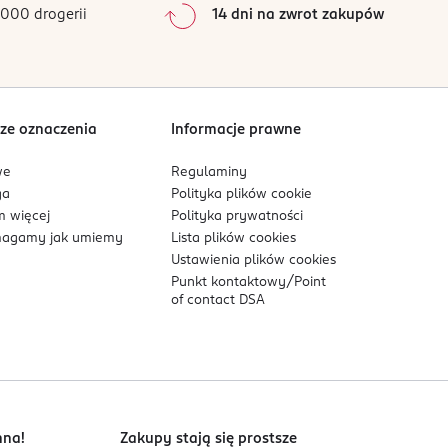
000 drogerii
14 dni na zwrot zakupów
0
%
Sortowanie wg
data: od najnowszej
ze oznaczenia
Informacje prawne
we
Regulaminy
ga
Polityka plików
cookie
 więcej
Polityka prywatności
agamy jak umiemy
Lista plików
cookies
Ustawienia plików
cookies
Punkt kontaktowy/
Point
of contact DSA
nna!
Zakupy stają się prostsze