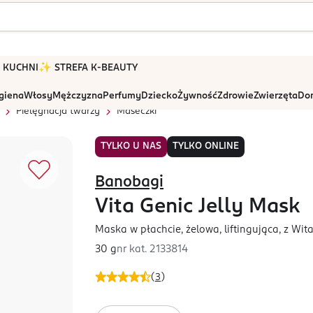
 W KUCHNI
✨ STREFA K-BEAUTY
igiena
Włosy
Mężczyzna
Perfumy
Dziecko
Żywność
Zdrowie
Zwierzęta
Dom
Pielęgnacja twarzy
Maseczki
TYLKO U NAS
TYLKO ONLINE
Banobagi
Vita Genic Jelly Mask
Maska w płachcie, żelowa, liftingująca, z Wi
30 g
nr kat.
2133814
(
3
)