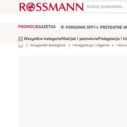
PROMOCJE
GAZETKA
☀️ PORADNIK SPF
🧑🏻‍🍳 PRZYDATNE
Wszystkie kategorie
Makijaż i paznokcie
Pielęgnacja i h
Wszystkie kategorie
Pielęgnacja i higiena
Twarz