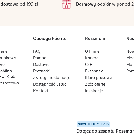
 dostawa
od 199 zł
Darmowy odbiór
w ponad 2
1
.
palenie skóry.
ondycję skóry,
 kondycję skóry,
 słonecznych.
óry,
Obsługa klienta
Rossmann
Nas
erię
FAQ
O firmie
No
ie i odżywienie,
arunkowa
Pomoc
Kariera
Me
oziom nawilżenia.
owo
Dostawa
CSR
Mam
mobilna
Płatność
Ekspansja
Pom
L i Klub
Zwroty i reklamacje
Biuro prasowe
nternetowa
ega do skóry i wspomaga wchłanianie składników aktywnych.
Dostępność usług
Złóż ofertę
Kontakt
Inspiracje
 skóry i odpowiednia także dla skóry wrażliwej.
NOWE OFERTY PRACY
a
Dołącz do zespołu Rossma