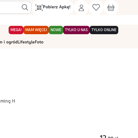
Pobierz Apkę!
MEGA!
MAM WIĘCEJ
NOWE
TYLKO U NAS
TYLKO ONLINE
 i ogród
Lifestyle
Foto
taminą H