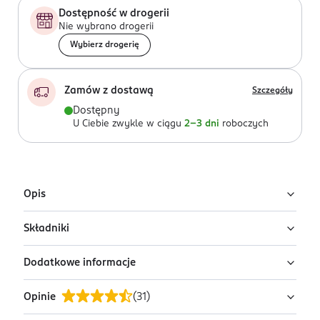
Dostępność w drogerii
Nie wybrano drogerii
Wybierz drogerię
Zamów z dostawą
Szczegóły
Dostępny
U Ciebie zwykle w ciągu
2-3 dni
roboczych
Opis
Składniki
Maska wygładzająca opracowana z myślą o cerze
dojrzałej. Wyraźnie eliminuje zmarszczki na twarzy oraz
Dodatkowe informacje
spektakularnie wygładza szyję (zwalcza syndrom tech
Ingredients: : AQUA, CAPRYLIC/CAPRIC TRIGLYCERIDE,
neck). Głęboko i długotrwale nawilża skórę, poprawia
GLYCERIN, BUTYROSPERMUM PARKII BUTTER,
Opinie
(
31
)
jej gęstość i elastyczność.
TRIPELARGONIN, DIMETHICONE, CETEARYL GLUCOSIDE,
PRZYGOTOWANIE I STOSOWANIE
CETEARYL ALCOHOL, SORBITAN OLIVATE, BUTYLENE
Na oczyszczonej skórze twarzy i szyi rozprowadź