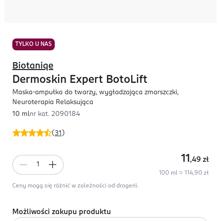
TYLKO U NAS
Biotaniqe
Dermoskin Expert BotoLift
Maska-ampułka do twarzy, wygładzająca zmarszczki,
Neuroterapia Relaksująca
10 ml
nr kat.
2090184
(
31
)
11
,49
zł
100 ml = 114,90 zł
Ceny mogą się różnić w zależności od drogerii.
Możliwości zakupu produktu