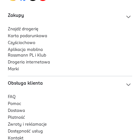
Chińskiej Herbaty (Camellia Sinensis), aktywnie
przenika przez skórę błyskawicznie niwelując
Zakupy
zmarszczki.
pro.aQua - oczyszczona woda z technologią
Znajdź drogerię
probiotyczną, która wspiera pożyteczną
Karta podarunkowa
mikroflorę skóry, wzmacnia jej naturalną
Czyściochowo
odporność oraz chroni.
Aplikacja mobilna
Rossmann PL i Klub
Drogeria internetowa
Marki
Obsługa klienta
FAQ
Pomoc
Dostawa
Płatność
Zwroty i reklamacje
Dostępność usług
Kontakt