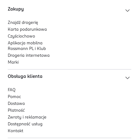
ES-Hiszpania
Zakupy
Kod EAN
Znajdź drogerię
8 809386 880440
Karta podarunkowa
Czyściochowo
Aplikacja mobilna
Rossmann PL i Klub
Drogeria internetowa
Marki
Obsługa klienta
FAQ
Pomoc
Dostawa
Płatność
Zwroty i reklamacje
Dostępność usług
Kontakt