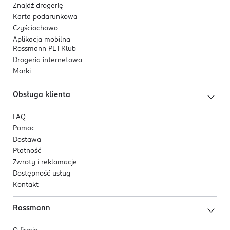
Alantoina
- działa kojąco i wspiera komfort
334454245
Znajdź drogerię
skóry.
Karta podarunkowa
KR-Republika Korei
Czyściochowo
Materiał i konsystencja:
Kod EAN
Aplikacja mobilna
Rossmann PL i Klub
Maska wykonana z elastycznego materiału o żelowej
8 806334 398132
Drogeria internetowa
strukturze, który dobrze dopasowuje się do konturów
Marki
twarzy i zatrzymuje dużą ilość esencji.
Obsługa klienta
Produkt testowany dermatologicznie.
FAQ
Pomoc
Dostawa
Płatność
Zwroty i reklamacje
Dostępność usług
Kontakt
Rossmann