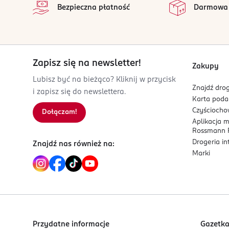
Bezpieczna płatność
Darmowa
PDRN
- wspiera produkcję kolagenu i proce
OSOBA/PODMIOT ODPOWIEDZIALNY
Kompleks 3 peptydów
- wspiera ujędrnieni
My Asia A&K Beauty Krzysztof Chwesiuk
Kompleks ziół
(Herbal Calm Complex) - dzia
Bystrzańska 70
Formuła i konsystencja:
43-300
Zapisz się na newsletter!
Bielsko-Biała
Zakupy
Maska posiada hydrożelową strukturę, która dob
contact@holika.pl
Lubisz być na bieżąco? Kliknij w przycisk
składniki pielęgnujące, wspierając intensywne n
Znajdź drog
334454245
i zapisz się do newslettera.
Karta pod
KR-Republika Korei
Czyścioch
Dołączam!
Aplikacja 
Kod EAN
Rossmann P
8 806334 397555
Drogeria i
Znajdź nas również na:
Marki
Przydatne informacje
Gazetk