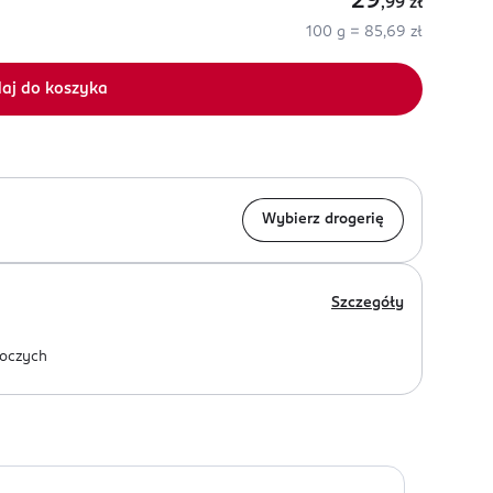
29
,99
zł
100 g = 85,69 zł
aj do koszyka
Wybierz drogerię
Szczegóły
oczych