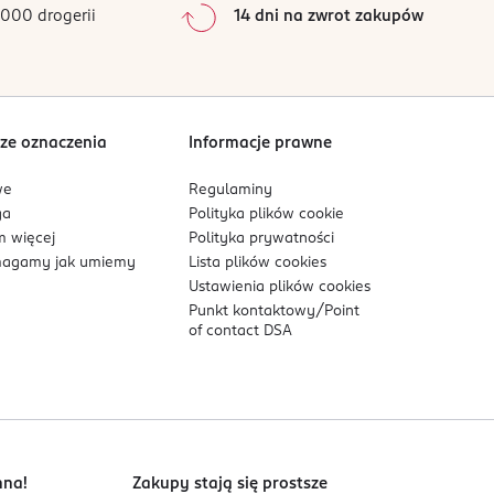
000 drogerii
14 dni na zwrot zakupów
0
%
Sortowanie wg
data: od najnowszej
ze oznaczenia
Informacje prawne
esencji. Żelowa płachta stopniowo oddaje
we
Regulaminy
ga
Polityka plików
cookie
 więcej
Polityka prywatności
agamy jak umiemy
Lista plików
cookies
Ustawienia plików
cookies
Punkt kontaktowy/
Point
of contact DSA
nna!
Zakupy stają się prostsze