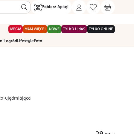
Pobierz Apkę!
MEGA!
MAM WIĘCEJ
NOWE
TYLKO U NAS
TYLKO ONLINE
 i ogród
Lifestyle
Foto
o-ujędrniająca