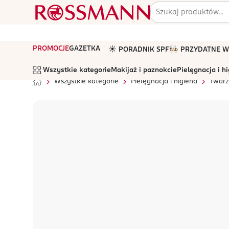
PROMOCJE
GAZETKA
☀️ PORADNIK SPF
🧑🏻‍🍳 PRZYDATNE
Wszystkie kategorie
Makijaż i paznokcie
Pielęgnacja i h
Wszystkie kategorie
Pielęgnacja i higiena
Twarz