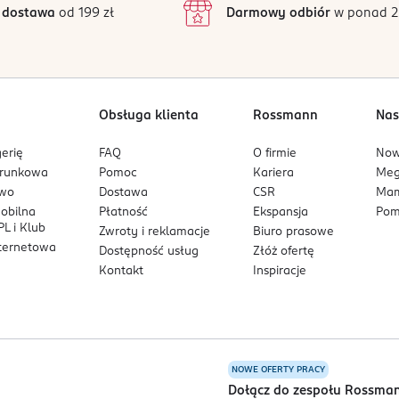
 dostawa
od 199 zł
Darmowy odbiór
w ponad 2
sy regeneracyjne skóry.
1
e i wzmocnienie skóry.
ła kojąco i wspiera komfort skóry.
Obsługa klienta
Rossmann
Nas
rze przylega do skóry i pomaga w równomiernym rozprowadzeniu 
awilżenie oraz komfort skóry podczas stosowania.
erię
FAQ
O firmie
No
arunkowa
Pomoc
Kariera
Me
owo
Dostawa
CSR
Mam
mobilna
Płatność
Ekspansja
Pom
L i Klub
Zwroty i reklamacje
Biuro prasowe
nternetowa
Dostępność usług
Złóż ofertę
Kontakt
Inspiracje
NOWE OFERTY PRACY
a
Dołącz do zespołu Rossma