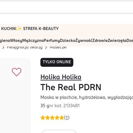
 W KUCHNI
✨ STREFA K-BEAUTY
igiena
Włosy
Mężczyzna
Perfumy
Dziecko
Żywność
Zdrowie
Zwierzęta
Dom
Pielęgnacja twarzy
Maseczki
TYLKO ONLINE
Holika Holika
The Real PDRN
Maska w płachcie, hydrożelowa, wygładzając
35 g
nr kat.
2133481
(
1
)