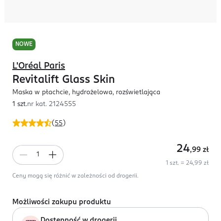
NOWE
L'Oréal Paris
Revitalift Glass Skin
Maska w płachcie, hydrożelowa, rozświetlająca
1 szt.
nr kat.
2124555
(
55
)
24
,99
zł
1 szt. = 24,99 zł
Ceny mogą się różnić w zależności od drogerii.
Możliwości zakupu produktu
Dostępność w drogerii