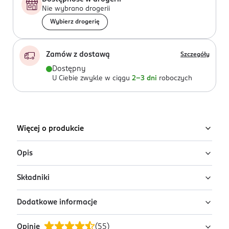
Nie wybrano drogerii
Wybierz drogerię
Zamów z dostawą
Szczegóły
Dostępny
U Ciebie zwykle w ciągu
2-3 dni
roboczych
Więcej o produkcie
Opis
Składniki
Hydrożelowa maska rozświetlająca L’Oréal
Paris Revitalift Glass Skin Hydrogel Glow
Dodatkowe informacje
Mask
Ingredients: : AQUA, GLYCERIN, COCOS NUCIFERA OIL,
CHONDRUS CRISPUS POWDER, GLYCERETH-26,
Hydrożelowa maska inspirowana koreańską
Opinie
(
55
)