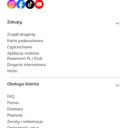
Hydrożelowa, dwuczęściowa maska, która dopasowuje
się do twarzy i zapewnia komfort aplikacji.
Zakupy
Formuła stopniowo uwalnia składniki aktywne, a
maska staje się przezroczysta w około 90 minut, co
Znajdź drogerię
sygnalizuje ich wchłanianie przez skórę.
Karta podarunkowa
Czyściochowo
Aplikacja mobilna
Rossmann PL i Klub
Drogeria internetowa
Marki
Obsługa klienta
FAQ
Pomoc
Dostawa
Płatność
Zwroty i reklamacje