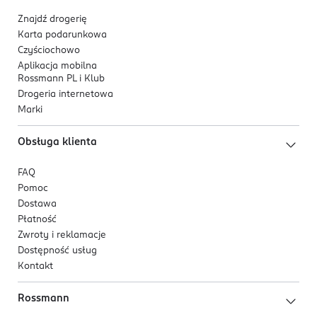
ekstrakty roślinne (m.in.: z żeń-szenia, rozmarynu
Znajdź drogerię
i wąkroty azjatyckiej) - koją i pielęgnują skórę
Karta podarunkowa
kwas hialuronowy - głęboko nawilża
Czyściochowo
Aplikacja mobilna
Idealne dopasowanie:
Rossmann PL i Klub
Drogeria internetowa
Maska wykonana z miękkiej, biodegradowalnej
Marki
tkaniny, która idealnie dopasowuje się do kształtu
twarzy.
Obsługa klienta
Produkt wegański. Testowany dermatologicznie.
FAQ
Pomoc
Dostawa
Płatność
Zwroty i reklamacje
Dostępność usług
Kontakt
Rossmann