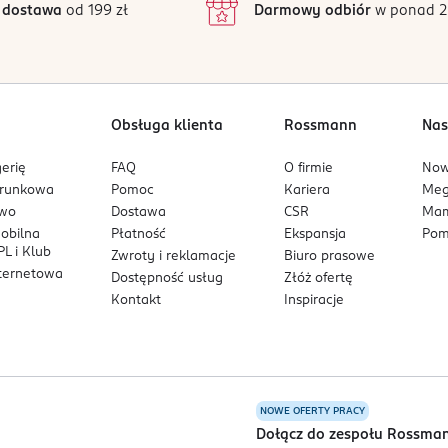
 dostawa
od 199 zł
Darmowy odbiór
w ponad 2
1
Obsługa klienta
Rossmann
Nas
erię
FAQ
O firmie
No
arunkowa
Pomoc
Kariera
Me
owo
Dostawa
CSR
Mam
mobilna
Płatność
Ekspansja
Pom
L i Klub
Zwroty i reklamacje
Biuro prasowe
nternetowa
Dostępność usług
Złóż ofertę
Kontakt
Inspiracje
NOWE OFERTY PRACY
a
Dołącz do zespołu Rossma