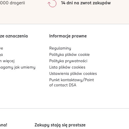
000 drogerii
14 dni na zwrot zakupów
0
%
Sortowanie wg
data: od najnowszej
ze oznaczenia
Informacje prawne
we
Regulaminy
ga
Polityka plików
cookie
 więcej
Polityka prywatności
agamy jak umiemy
Lista plików
cookies
Ustawienia plików
cookies
Punkt kontaktowy/
Point
of contact DSA
nna!
Zakupy stają się prostsze