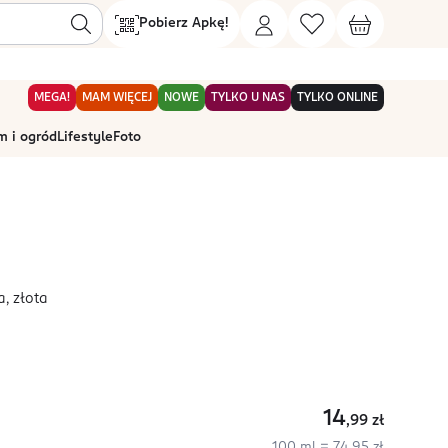
Pobierz Apkę!
MEGA!
MAM WIĘCEJ
NOWE
TYLKO U NAS
TYLKO ONLINE
 i ogród
Lifestyle
Foto
a, złota
14
,99
zł
100 ml = 74,95 zł