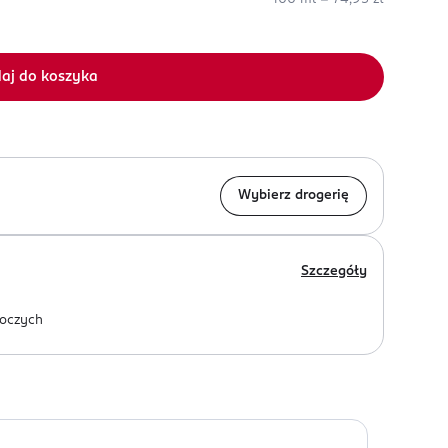
aj do koszyka
Wybierz drogerię
Szczegóły
oczych