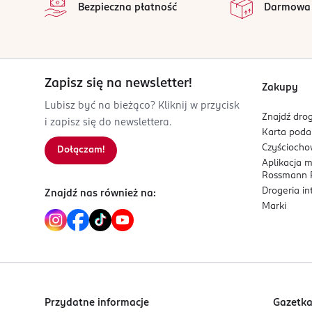
Bezpieczna płatność
Darmowa
600918394
PL-Polska
Kod EAN
5 900525 060723
Zapisz się na newsletter!
Zakupy
Lubisz być na bieżąco? Kliknij w przycisk
Znajdź drog
i zapisz się do newslettera.
Karta pod
Czyścioch
Dołączam!
Aplikacja 
Rossmann P
Drogeria i
Znajdź nas również na:
Marki
Przydatne informacje
Gazetk