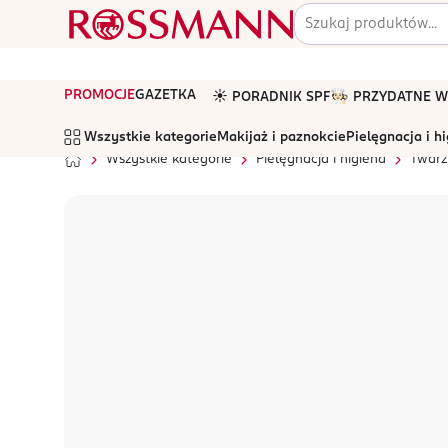
PROMOCJE
GAZETKA
☀️ PORADNIK SPF
🧑🏻‍🍳 PRZYDATNE
Wszystkie kategorie
Makijaż i paznokcie
Pielęgnacja i h
Wszystkie kategorie
Pielęgnacja i higiena
Twarz