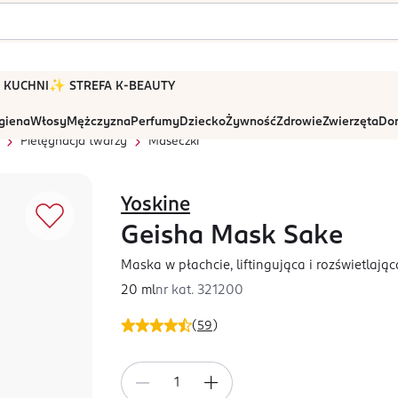
 W KUCHNI
✨ STREFA K-BEAUTY
igiena
Włosy
Mężczyzna
Perfumy
Dziecko
Żywność
Zdrowie
Zwierzęta
Dom
Pielęgnacja twarzy
Maseczki
Yoskine
Geisha Mask Sake
Maska w płachcie, liftingująca i rozświetlając
20 ml
nr kat.
321200
(
59
)