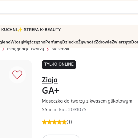
 W KUCHNI
✨ STREFA K-BEAUTY
igiena
Włosy
Mężczyzna
Perfumy
Dziecko
Żywność
Zdrowie
Zwierzęta
Dom
Pielęgnacja twarzy
Maseczki
TYLKO ONLINE
Ziaja
GA+
Maseczka do twarzy z kwasem glikolowym
55 ml
nr kat.
2031075
(
1
)