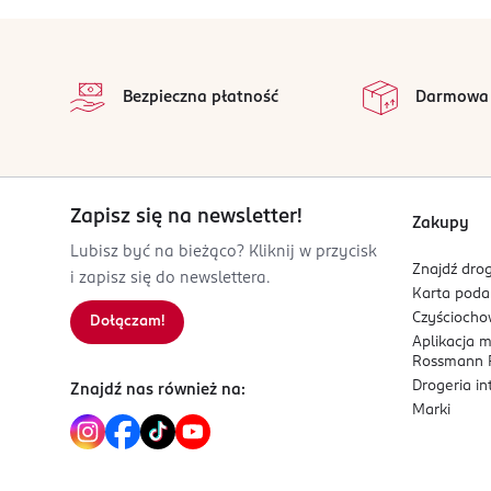
OSOBA/PODMIOT ODPOWIEDZIALNY
stopka
ZIAJA Ltd. Zakład Produkcji Leków
na
ul. Jesienna 9
Wszystkie op
80-298 Gdańsk-Matarnia
Bezpieczna płatność
Darmowa
Kod EAN
5 901887 056430
Zapisz się na newsletter!
Zakupy
Lubisz być na bieżąco? Kliknij w przycisk
Znajdź drog
i zapisz się do newslettera.
Karta pod
Czyścioch
Dołączam!
Aplikacja 
Rossmann P
Drogeria i
Znajdź nas również na:
Marki