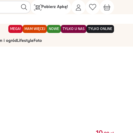
Pobierz Apkę!
MEGA!
MAM WIĘCEJ
NOWE
TYLKO U NAS
TYLKO ONLINE
 i ogród
Lifestyle
Foto