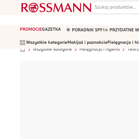
PROMOCJE
GAZETKA
☀️ PORADNIK SPF
🧑🏻‍🍳 PRZYDATNE
Wszystkie kategorie
Makijaż i paznokcie
Pielęgnacja i h
Wszystkie kategorie
Pielęgnacja i higiena
Twarz