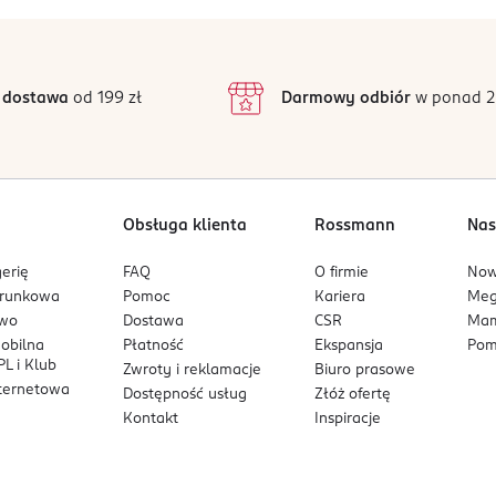
5
5
/5
4
3
1 opinii
 podstawie
inie są zweryfikowane zakupem.
2
 dostawa
od 199 zł
Darmowy odbiór
w ponad 2
1
Obsługa klienta
Rossmann
Nas
erię
FAQ
O firmie
No
arunkowa
Pomoc
Kariera
Me
owo
Dostawa
CSR
Mam
mobilna
Płatność
Ekspansja
Pom
L i Klub
Zwroty i reklamacje
Biuro prasowe
nternetowa
Dostępność usług
Złóż ofertę
Kontakt
Inspiracje