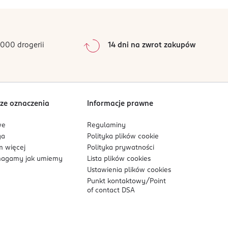
0
%
0
%
0
%
0
%
000 drogerii
14 dni na zwrot zakupów
0
%
Sortowanie wg
data: od najnowszej
ze oznaczenia
Informacje prawne
we
Regulaminy
ga
Polityka plików
cookie
 więcej
Polityka prywatności
agamy jak umiemy
Lista plików
cookies
Ustawienia plików
cookies
Punkt kontaktowy/
Point
of contact DSA