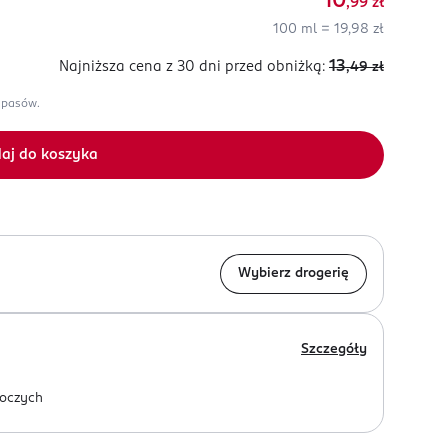
10
,99
zł
100 ml = 19,98 zł
13
Najniższa cena z 30 dni
przed obniżką:
,49
zł
apasów.
aj do koszyka
Wybierz drogerię
Szczegóły
oczych