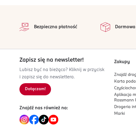
ul. Jesienna 9
stopka
80-298 Gdańsk-Matarnia
na
Wszystkie op
Kod EAN
Bezpieczna płatność
Darmowa
5 901887 056447
Zapisz się na newsletter!
Zakupy
Lubisz być na bieżąco? Kliknij w przycisk
Znajdź drog
i zapisz się do newslettera.
Karta pod
Czyścioch
Dołączam!
Aplikacja 
Rossmann P
Drogeria i
Znajdź nas również na:
Marki