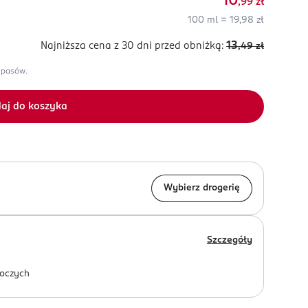
10
,99
zł
100 ml = 19,98 zł
13
Najniższa cena z 30 dni
przed obniżką:
,49
zł
apasów.
aj do koszyka
Wybierz drogerię
Szczegóły
oczych