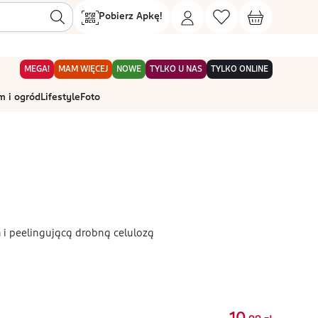
Pobierz Apkę!
MEGA!
MAM WIĘCEJ
NOWE
TYLKO U NAS
TYLKO ONLINE
 i ogród
Lifestyle
Foto
i peelingującą drobną celulozą