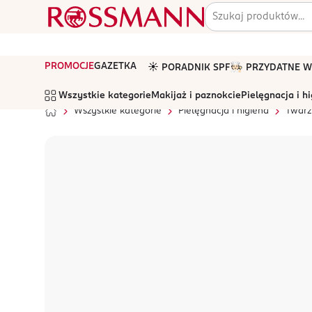
PROMOCJE
GAZETKA
☀️ PORADNIK SPF
🧑🏻‍🍳 PRZYDATNE
Wszystkie kategorie
Makijaż i paznokcie
Pielęgnacja i h
Wszystkie kategorie
Pielęgnacja i higiena
Twarz