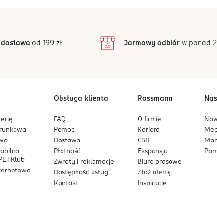
5
5
/5
4
3
1 opinii
 podstawie
inie są zweryfikowane zakupem.
2
 dostawa
od 199 zł
Darmowy odbiór
w ponad 2
1
Obsługa klienta
Rossmann
Nas
erię
FAQ
O firmie
No
arunkowa
Pomoc
Kariera
Me
owo
Dostawa
CSR
Mam
mobilna
Płatność
Ekspansja
Pom
L i Klub
Zwroty i reklamacje
Biuro prasowe
nternetowa
Dostępność usług
Złóż ofertę
Kontakt
Inspiracje