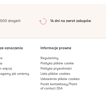
0
%
0
%
0
%
0
%
000 drogerii
14 dni na zwrot zakupów
0
%
Sortowanie wg
data: od najnowszej
ze oznaczenia
Informacje prawne
we
Regulaminy
ga
Polityka plików
cookie
 więcej
Polityka prywatności
agamy jak umiemy
Lista plików
cookies
Ustawienia plików
cookies
Punkt kontaktowy/
Point
of contact DSA