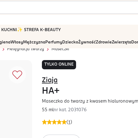
 W KUCHNI
✨ STREFA K-BEAUTY
igiena
Włosy
Mężczyzna
Perfumy
Dziecko
Żywność
Zdrowie
Zwierzęta
Dom
Pielęgnacja twarzy
Maseczki
TYLKO ONLINE
Ziaja
HA+
Maseczka do twarzy z kwasem hialuronowym 
55 ml
nr kat.
2031076
(
1
)