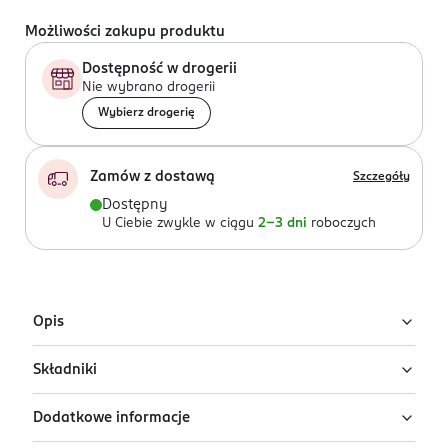
Możliwości zakupu produktu
Dostępność w drogerii
Nie wybrano drogerii
Wybierz drogerię
Zamów z dostawą
Szczegóły
Dostępny
U Ciebie zwykle w ciągu
2-3 dni
roboczych
Opis
Składniki
Kolagenowa maska w płachcie érnè
Seaweed Face Mask Collagen Ginseng
Dodatkowe informacje
Ingredients: : AQUA, GLYCERIN, PHENOXYETHANOL,
Maska w płachcie z kolagenem i żeń-szeniem, która
PROPYLENE GLYCOL, ETHYLHEXYLGLYCERIN,