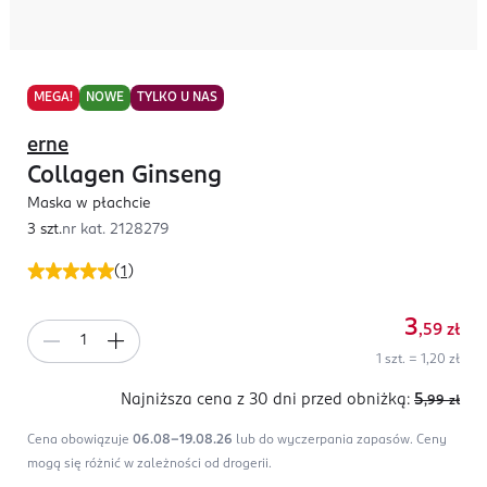
MEGA!
NOWE
TYLKO U NAS
erne
Collagen Ginseng
Maska w płachcie
3 szt.
nr kat.
2128279
(
1
)
3
,59
zł
1 szt. = 1,20 zł
Najniższa cena z 30 dni
przed obniżką:
5
,99
zł
Cena obowiązuje
06.08-19.08.26
lub do wyczerpania zapasów.
Ceny
mogą się różnić w zależności od drogerii.