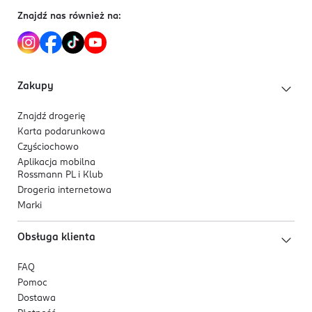
Aleja Bohaterów Warszawy 15-16
Znajdź nas również na:
70-370 Szczecin
Kod EAN
8 591945 093315
Zakupy
Znajdź drogerię
Karta podarunkowa
Czyściochowo
Aplikacja mobilna
Rossmann PL i Klub
Drogeria internetowa
Marki
Obsługa klienta
FAQ
Pomoc
Dostawa