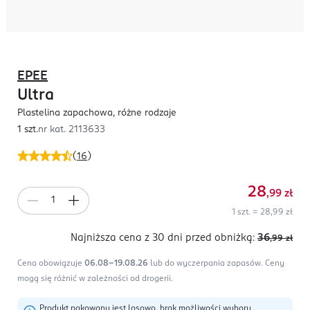
EPEE
Ultra
Plastelina zapachowa, różne rodzaje
1 szt.
nr kat.
2113633
(
16
)
28
,99
zł
1 szt. = 28,99 zł
Najniższa cena z 30 dni
przed obniżką:
36
,99
zł
Cena obowiązuje
06.08-19.08.26
lub do wyczerpania zapasów.
Ceny
mogą się różnić w zależności od drogerii.
Produkt pakowany jest losowo, brak możliwości wyboru