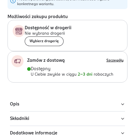
konkretnego wariantu.
Możliwości zakupu produktu
Dostępność w drogerii
Nie wybrano drogerii
Wybierz drogerię
Zamów z dostawą
Szczegóły
Dostępny
U Ciebie zwykle w ciągu
2-3 dni
roboczych
Opis
Składniki
Uwaga: wysyłamy losowy wariant!
Produkt występuje w różnych wariantach i pakowany
Dodatkowe informacje
Ethyl Butyrate, Ethyl 2-Methyl Butyrate, Cis-3-Hexen-1-