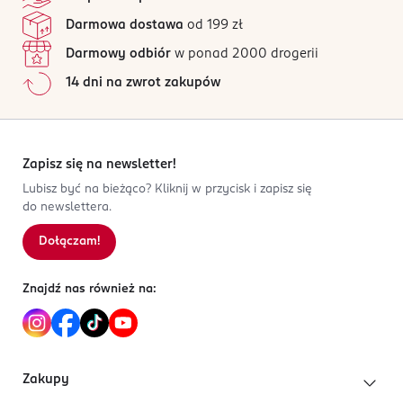
roku życia. Wymagany nadzór osoby dorosłej.
5 opinii
na podstawie
Darmowa dostawa
od 199 zł
Wszystkie opinie są zweryfikowane zakupem.
PRODUCENT/PODMIOT ODPOWIEDZIALNY
Darmowy odbiór
w ponad 2000 drogerii
TMTOYS sp. z o.o.
Jak działają opinie?
14 dni na zwrot zakupów
Zbożowa 4
5
0
%
70-653
4
0
%
Szczecin
3
0
%
biuro@tmtoys.pl
2
0
%
Zapisz się na newsletter!
914311150
1
0
%
Lubisz być na bieżąco? Kliknij w przycisk i zapisz się
PL-Polska
do newslettera.
Kod EAN
Dołączam!
Sortowanie wg
data: od najnowszej
5 908273 096865
Znajdź nas również na:
Zakupy