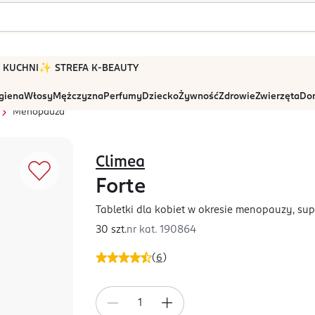
 W KUCHNI
✨ STREFA K-BEAUTY
igiena
Włosy
Mężczyzna
Perfumy
Dziecko
Żywność
Zdrowie
Zwierzęta
Dom
Menopauza
Climea
Forte
Tabletki dla kobiet w okresie menopauzy, sup
30 szt.
nr kat.
190864
(
6
)