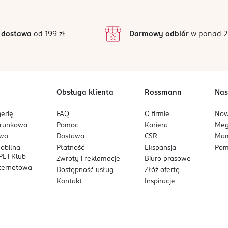
4
200%
3
6 opinii
 podstawie
. Nie zaleca się stosować produktu podczas ciąży i karmienia pi
inie są zweryfikowane zakupem.
2
 dostawa
od 199 zł
Darmowy odbiór
w ponad 2
1
Obsługa klienta
Rossmann
Nas
erię
FAQ
O firmie
No
arunkowa
Pomoc
Kariera
Me
owo
Dostawa
CSR
Mam
mobilna
Płatność
Ekspansja
Pom
L i Klub
Zwroty i reklamacje
Biuro prasowe
nternetowa
Dostępność usług
Złóż ofertę
Kontakt
Inspiracje