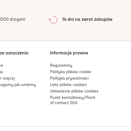
0
%
0
%
ersią. U kobiet z chorobą nowotworową stosować
0
%
000 drogerii
14 dni na zwrot zakupów
0
%
Sortowanie wg
data: od najnowszej
ze oznaczenia
Informacje prawne
we
Regulaminy
ga
Polityka plików
cookie
 więcej
Polityka prywatności
agamy jak umiemy
Lista plików
cookies
Ustawienia plików
cookies
Punkt kontaktowy/
Point
of contact DSA