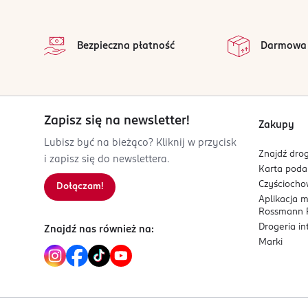
stopka
OSTRZEŻENIA DOTYCZĄCE BEZPIECZEŃSTWA
Kwas foliowy:
400 µg
na
Nadwrażliwość na którykolwiek składnik produktu
Wszystkie op
tylko po konsultacji z lekarzem.
Bezpieczna płatność
Darmowa
*% Referencyjnej wartości spożycia
PRODUCENT/PODMIOT ODPOWIEDZIALNY
Aflofarm Farmacja Polska sp. z o.o.
ul. Partyzancka 133/151
95-200 Pabianice
Zapisz się na newsletter!
Zakupy
Lubisz być na bieżąco? Kliknij w przycisk
Kod EAN
Znajdź drog
i zapisz się do newslettera.
5 902020 845133
Karta pod
Czyścioch
Dołączam!
Aplikacja 
Rossmann P
Drogeria i
Znajdź nas również na:
Marki