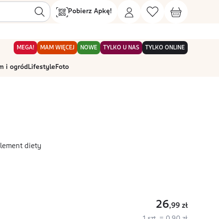
Pobierz Apkę!
MEGA!
MAM WIĘCEJ
NOWE
TYLKO U NAS
TYLKO ONLINE
 i ogród
Lifestyle
Foto
lement diety
26
,99
zł
1 szt. = 0,90 zł