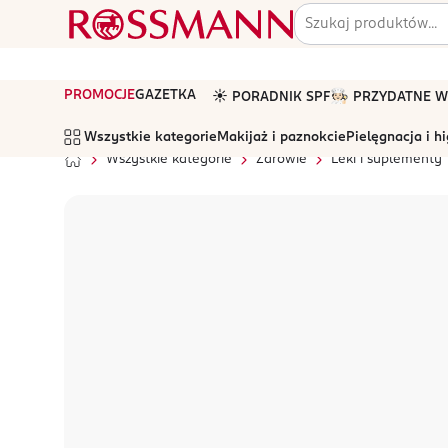
PROMOCJE
GAZETKA
☀️ PORADNIK SPF
🧑🏻‍🍳 PRZYDATNE
Wszystkie kategorie
Makijaż i paznokcie
Pielęgnacja i h
Wszystkie kategorie
Zdrowie
Leki i suplementy