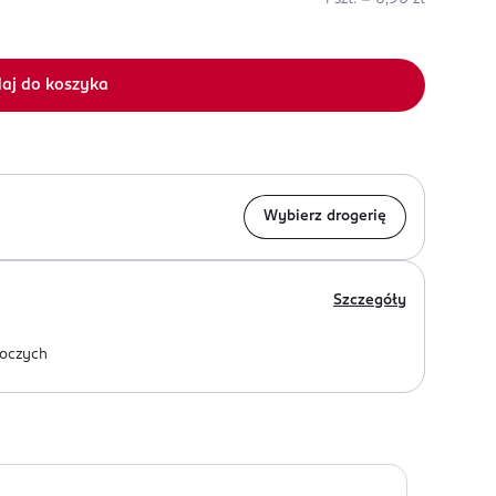
aj do koszyka
Wybierz drogerię
Szczegóły
oczych