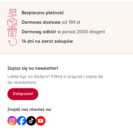
5
stopka
/5
Węglowodany:
82 g
OSTRZEŻENIA DOTYCZĄCE BEZPIECZEŃSTWA
Bezpieczna płatność
Alergeny: Miód Wielokwiatowy
5 opinii
w tym cukry:
na podstawie
71 g
Darmowa dostawa
od 199 zł
Wszystkie opinie są zweryfikowane zakupem.
Błonnik:
0 g
PRODUCENT/PODMIOT ODPOWIEDZIALNY
Darmowy odbiór
w ponad 2000 drogerii
Premium Foods Group Pro sp. z o.o.
Białko:
< 0,5 g
Jak działają opinie?
14 dni na zwrot zakupów
Traugutta 27
Sól:
0 g
5
0
%
42-110
4
0
%
Wąsosz Dolny
3
0
%
katarzyna_slusarczyk@premiumfoodsgroup.pro
2
0
%
Zapisz się na newsletter!
693055035
1
0
%
Lubisz być na bieżąco? Kliknij w przycisk i zapisz się
PL-Polska
do newslettera.
Kod EAN
Dołączam!
Sortowanie wg
data: od najnowszej
5 907631 203822
Znajdź nas również na: