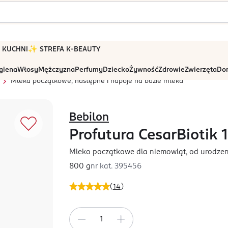
 W KUCHNI
✨ STREFA K-BEAUTY
igiena
Włosy
Mężczyzna
Perfumy
Dziecko
Żywność
Zdrowie
Zwierzęta
Dom
Mleka początkowe, następne i napoje na bazie mleka
Bebilon
Profutura CesarBiotik 1
Mleko początkowe dla niemowląt, od urodze
800 g
nr kat.
395456
(
14
)