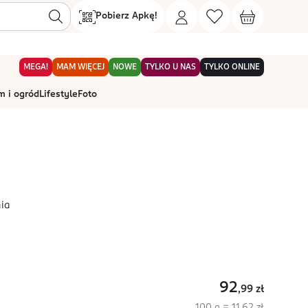
Pobierz Apkę!
MEGA!
MAM WIĘCEJ
NOWE
TYLKO U NAS
TYLKO ONLINE
 i ogród
Lifestyle
Foto
nia
92
,99
zł
100 g = 11,62 zł