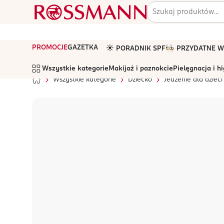
PROMOCJE
GAZETKA
☀️ PORADNIK SPF
🧑🏻‍🍳 PRZYDATNE
Wszystkie kategorie
Makijaż i paznokcie
Pielęgnacja i h
Wszystkie kategorie
Dziecko
Jedzenie dla dzieci