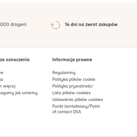
0
%
0
%
lej odpowiednią ilość wody (wg tabeli żywienia).
0
%
000 drogerii
14 dni na zwrot zakupów
proszku i dodaj je do przygotowanej butelki.
0
%
Sortowanie wg
data: od najnowszej
i smoczek umyj od razu po użyciu.
ze oznaczenia
Informacje prawne
edni dla niemowląt od urodzenia, jeśli nie są one
we
Regulaminy
miania. Zaleca się stosowanie produktu wyłącznie
ga
Polityka plików
cookie
 więcej
Polityka prywatności
 zwrócić uwagę na prawidłową higienę pierwszych
agamy jak umiemy
Lista plików
cookies
Ustawienia plików
cookies
Punkt kontaktowy/
Point
of contact DSA