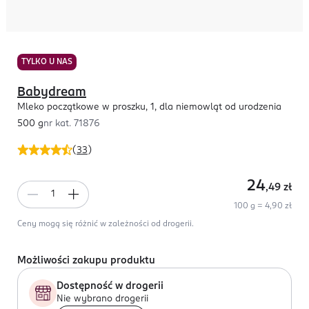
TYLKO U NAS
Babydream
Mleko początkowe w proszku, 1, dla niemowląt od urodzenia
500 g
nr kat.
71876
(
33
)
24
,49
zł
100 g = 4,90 zł
Ceny mogą się różnić w zależności od drogerii.
Możliwości zakupu produktu
Dostępność w drogerii
Nie wybrano drogerii