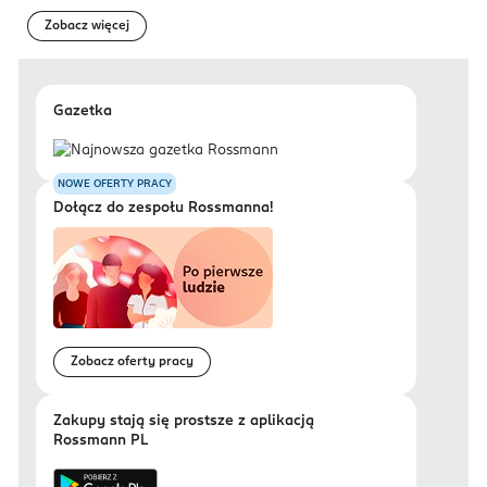
od momentu pojawienia się pierwszych ząbków.
Zobacz więcej
PRODUCENT/PODMIOT ODPOWIEDZIALNY
Dirk Rossmann GmbH
Isernhägener Straße 16
Gazetka
30938
Burgwedel
product@rossmann.info
NOWE OFERTY PRACY
48426139700
Dołącz do zespołu Rossmanna!
DE-Niemcy
Kod EAN
4 047196 049334
Zobacz oferty pracy
Zakupy stają się prostsze z aplikacją
Rossmann PL