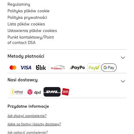
Regulaminy
Bobrowiecka 8
Miedź
0,054 mg
Polityka plików
cookie
00-728
Polityka prywatności
Managan
0,005 mg
Warszawa
Lista plików
cookies
jakub.morek@danone.com
Fluorek
≤0,01 mg
Ustawienia plików
cookies
511860245
Selen
3,1 µg
Punkt kontaktowy/
Point
PL-Polska
of contact DSA
Jod
13 µg
Kod EAN
Metody płatności
Inne:
5 900852 075926
Pozostałe GOS*
0,1 g
Nasi dostawcy
*Galaktooligosachardy
**Fruktooligosacharydy
Przydatne informacje
Jak złożyć zamówienie?
Jakie są formy i koszty dostawy?
Jak opłacić zamówienie?