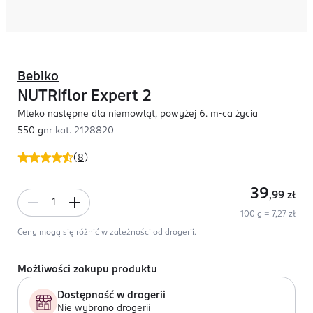
Bebiko
NUTRIflor Expert 2
Mleko następne dla niemowląt, powyżej 6. m-ca życia
550 g
nr kat.
2128820
(
8
)
39
,99
zł
100 g = 7,27 zł
Ceny mogą się różnić w zależności od drogerii.
Możliwości zakupu produktu
Dostępność w drogerii
Nie wybrano drogerii