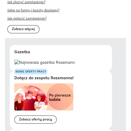
Jak złożyć zamówienie?
PRODUCENT/PODMIOT ODPOWIEDZIALNY
Jakie są formy i koszty dostawy?
Nestlé Polska S.A
Jak opłacić zamówienie?
Domaniewska 32
Zobacz więcej
02-672
Warszawa
katarzyna.fiodor@pl.nestle.com
Gazetka
600204642
PL-Polska
Kod EAN
NOWE OFERTY PRACY
Dołącz do zespołu Rossmanna!
7 613037 076707
Zobacz oferty pracy