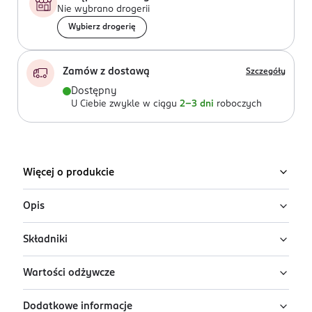
Nie wybrano drogerii
Wybierz drogerię
Zamów z dostawą
Szczegóły
Dostępny
U Ciebie zwykle w ciągu
2-3 dni
roboczych
Więcej o produkcie
Opis
Składniki
NAN EXPERTPRO HA 3 jest produktem na bazie mleka
przeznaczonym dla małych dzieci, wzbogaconym w
Wartości odżywcze
witaminy i składniki mineralne, w proszku. Może
laktoza (
z mleka
), oleje roślinne (olej słonecznikowy,
stanowić kontynuację karmienia mlekiem następnym
olej rzepakowy), częściowo hydrolizowane: izolat
Dodatkowe informacje
NAN EXPERTPRO HA 2. U dzieci, u których stwierdzono
białka serwatkowego (
z mleka
Wartość
) i koncentrat białka
Wartość