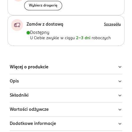
Wybierz drogerię
Zamów z dostawą
Szczegóły
Dostępny
U Ciebie zwykle w ciągu
2-3 dni
roboczych
Więcej o produkcie
Opis
Składniki
Od 155 lat w Nestle tworzymy produkty dla
najmłodszych. Nasi eksperci analizują mikrobiom dzieci
Wartości odżywcze
karmionych piersią i już od ponad 65 lat prowadzą
Składniki: laktoza (
z mleka)
, częściowo hydrolizowane
zaawansowane badania nad wczesnym żywieniem
[odmineralizowana serwatka (
z mleka)
i serwatka w
Dodatkowe informacje
dzieci. Oparte na nauce innowacje pozwalają nam
proszku (
z mleka
)], oleje roślinne (słonecznikowy,
Wartości odżywcze