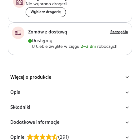
Nie wybrano drogerii
Wybierz drogerię
Zamów z dostawą
Szczegóły
Dostępny
U Ciebie zwykle w ciągu
2-3 dni
roboczych
Więcej o produkcie
Opis
Składniki
GOURMET™ Gold stworzył Succulent Delights: wyborny
produkt przyrządzony na bazie soczystej, wolno
Dodatkowe informacje
warzonej receptury z soczystymi kawałkami, aby
Kompozycja:
mięso i produkty pochodzenia
zachwycić Twojego kota.
zwierzęcego, roślinne ekstrakty białkowe, ryby i
Opinie
(
291
)
produkty rybne (ryby oceaniczne 4%), minerały,
PRZYGOTOWANIE I STOSOWANIE