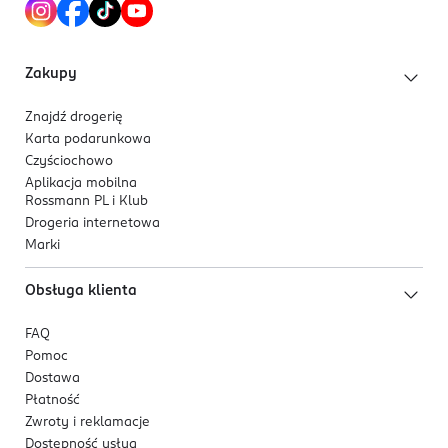
02-972
Warszawa
https://www.nestle.pl/.
Zakupy
223252525
PL-Polska
Znajdź drogerię
Karta podarunkowa
Kod EAN
Czyściochowo
8 445290 502650
Aplikacja mobilna
Rossmann PL i Klub
Drogeria internetowa
Marki
Obsługa klienta
FAQ
Pomoc
Dostawa
Płatność
Zwroty i reklamacje
Dostępność usług