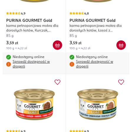
4,9
4,8
PURINA GOURMET
Gold
PURINA GOURMET
Gold
karma pełnoporcjowa mokra dla
karma pełnoporcjowa mokra dla
dorosłych kotów, Kurczak,
dorosłych kotów, Łosoś z
Succulent Delights
Kurczakiem, Kawałki w
85 g
85 g
smakowitym Sosie
3
3
,
59 zł
,
59 zł
100 g = 4,22 zł
100 g = 4,22 zł
Niedostępny online
Niedostępny online
Sprawdź dostępność w
Sprawdź dostępność w
drogerii
drogerii
4,9
4,9