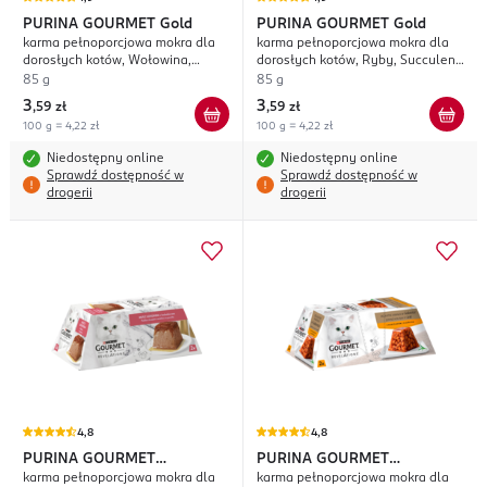
PURINA GOURMET
Gold
PURINA GOURMET
Gold
karma pełnoporcjowa mokra dla
karma pełnoporcjowa mokra dla
dorosłych kotów, Wołowina,
dorosłych kotów, Ryby, Succulent
Succulent Delights
Delights
85 g
85 g
3
3
,
59 zł
,
59 zł
100 g = 4,22 zł
100 g = 4,22 zł
Niedostępny online
Niedostępny online
Sprawdź dostępność w
Sprawdź dostępność w
drogerii
drogerii
4,8
4,8
PURINA GOURMET
PURINA GOURMET
karma pełnoporcjowa mokra dla
karma pełnoporcjowa mokra dla
Revelations
Revelations