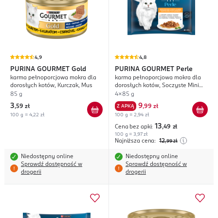
4,9
4,8
PURINA GOURMET
Gold
PURINA GOURMET
Perle
karma pełnoporcjowa mokra dla
karma pełnoporcjowa mokra dla
dorosłych kotów, Kurczak, Mus
dorosłych kotów, Soczyste Mini
Fileciki, w Sosie
85 g
4x85 g
3
9
,
59 zł
Z APKĄ
,
99 zł
100 g = 4,22 zł
100 g = 2,94 zł
13
Cena bez apki:
,49
zł
100 g = 3,97 zł
Najniższa cena:
12
,99
zł
Niedostępny online
Niedostępny online
Sprawdź dostępność w
Sprawdź dostępność w
drogerii
drogerii