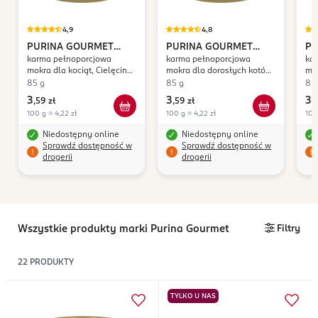
4,9
4,8
PURINA GOURMET
PURINA GOURMET
PU
karma pełnoporcjowa
karma pełnoporcjowa
ka
Gold
Gold
Go
mokra dla kociąt, Cielęcina,
mokra dla dorosłych kotów,
mok
Mus
Kurczak z Marchwką,
Ind
85 g
85 g
85
Savoury Cake
3
3
3
,
59 zł
,
59 zł
,
5
100 g = 4,22 zł
100 g = 4,22 zł
100
Niedostępny online
Niedostępny online
Sprawdź dostępność w
Sprawdź dostępność w
drogerii
drogerii
Wszystkie produkty marki Purina Gourmet
Filtry
22
PRODUKTY
TYLKO U NAS