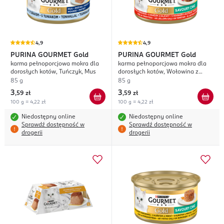
4,9
4,9
PURINA GOURMET
Gold
PURINA GOURMET
Gold
karma pełnoporcjowa mokra dla
karma pełnoporcjowa mokra dla
dorosłych kotów, Tuńczyk, Mus
dorosłych kotów, Wołowina z
Pomidorami, Savoury Cake
85 g
85 g
3
3
,
59 zł
,
59 zł
100 g = 4,22 zł
100 g = 4,22 zł
Niedostępny online
Niedostępny online
Sprawdź dostępność w
Sprawdź dostępność w
drogerii
drogerii