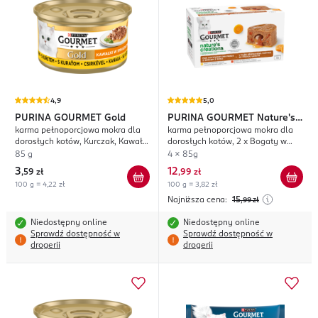
4,9
5,0
PURINA GOURMET
Gold
PURINA GOURMET
Nature's
karma pełnoporcjowa mokra dla
karma pełnoporcjowa mokra dla
Creations
dorosłych kotów, Kurczak, Kawałki
dorosłych kotów, 2 x Bogaty w
w smakowitym Sosie
Kurczaka, 2 x Bogaty w Wołowinę,
85 g
4 x 85g
Mus z Sosem
3
12
,
59 zł
,
99 zł
100 g = 4,22 zł
100 g = 3,82 zł
Najniższa cena:
15
,99
zł
Niedostępny online
Niedostępny online
Sprawdź dostępność w
Sprawdź dostępność w
drogerii
drogerii