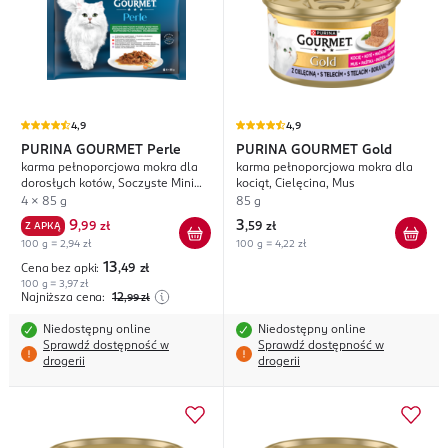
4,9
4,9
PURINA GOURMET
Perle
PURINA GOURMET
Gold
karma pełnoporcjowa mokra dla
karma pełnoporcjowa mokra dla
dorosłych kotów, Soczyste Mini
kociąt, Cielęcina, Mus
Fileciki z Warzywami, w Sosie
4 x 85 g
85 g
9
3
Z APKĄ
,
99 zł
,
59 zł
100 g = 2,94 zł
100 g = 4,22 zł
13
Cena bez apki:
,49
zł
100 g = 3,97 zł
Najniższa cena:
12
,99
zł
Niedostępny online
Niedostępny online
Sprawdź dostępność w
Sprawdź dostępność w
drogerii
drogerii