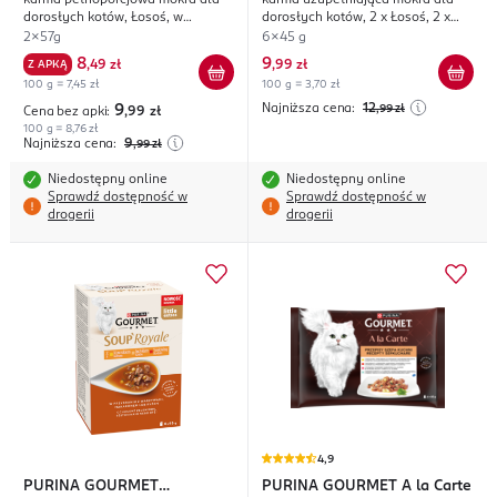
karma pełnoporcjowa mokra dla
karma uzupełniająca mokra dla
Revelations
Soup'Royale
dorosłych kotów, Łosoś, w
dorosłych kotów, 2 x Łosoś, 2 x
Galaretce
Płastuga, 2 x Dorsz
2x57g
6x45 g
8
9
Z APKĄ
,
49 zł
,
99 zł
100 g = 7,45 zł
100 g = 3,70 zł
Najniższa cena:
12
9
,99
zł
Cena bez apki:
,99
zł
100 g = 8,76 zł
Najniższa cena:
9
,99
zł
Niedostępny online
Niedostępny online
Sprawdź dostępność w
Sprawdź dostępność w
drogerii
drogerii
4,9
PURINA GOURMET
PURINA GOURMET
A la Carte