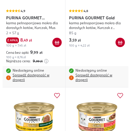
4,9
4,8
PURINA GOURMET
PURINA GOURMET
Gold
karma pełnoporcjowa mokra dla
karma pełnoporcjowa mokra dla
Revelations
dorosłych kotów, Kurczak, Mus
dorosłych kotów, Kurczak z
Marchwką, Savoury Cake
2 x 57 g
85 g
8
3
Z APKĄ
,
49 zł
,
59 zł
100 g = 7,45 zł
100 g = 4,22 zł
9
Cena bez apki:
,99
zł
100 g = 8,76 zł
Najniższa cena:
9
,99
zł
Niedostępny online
Niedostępny online
Sprawdź dostępność w
Sprawdź dostępność w
drogerii
drogerii