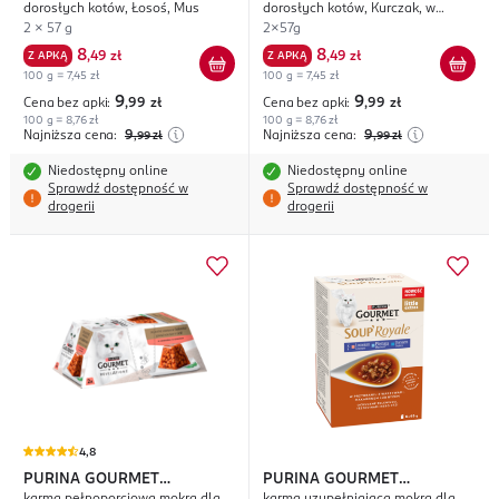
dorosłych kotów, Łosoś, Mus
dorosłych kotów, Kurczak, w
Galaretce
2 x 57 g
2x57g
8
8
Z APKĄ
,
49 zł
Z APKĄ
,
49 zł
100 g = 7,45 zł
100 g = 7,45 zł
9
9
Cena bez apki:
,99
zł
Cena bez apki:
,99
zł
100 g = 8,76 zł
100 g = 8,76 zł
Najniższa cena:
9
Najniższa cena:
9
,99
zł
,99
zł
Niedostępny online
Niedostępny online
Sprawdź dostępność w
Sprawdź dostępność w
drogerii
drogerii
4,8
PURINA GOURMET
PURINA GOURMET