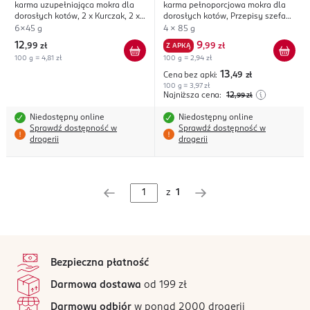
karma uzupełniająca mokra dla
karma pełnoporcjowa mokra dla
Soup'Royale
dorosłych kotów, 2 x Kurczak, 2 x
dorosłych kotów, Przepisy szefa
Indyk, 2 x Wołowina
kuchni z warzywami, w sosie
6x45 g
4 x 85 g
12
9
,
99 zł
Z APKĄ
,
99 zł
100 g = 4,81 zł
100 g = 2,94 zł
13
Cena bez apki:
,49
zł
100 g = 3,97 zł
Najniższa cena:
12
,99
zł
Niedostępny online
Niedostępny online
Sprawdź dostępność w
Sprawdź dostępność w
drogerii
drogerii
z
1
stopka
Bezpieczna płatność
Darmowa dostawa
od 199 zł
Darmowy odbiór
w ponad 2000 drogerii