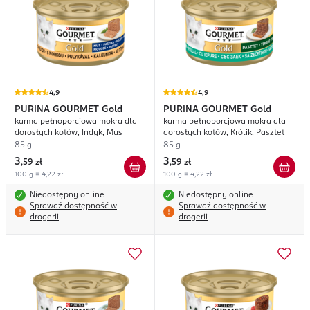
4,9
4,9
PURINA GOURMET
Gold
PURINA GOURMET
Gold
karma pełnoporcjowa mokra dla
karma pełnoporcjowa mokra dla
dorosłych kotów, Indyk, Mus
dorosłych kotów, Królik, Pasztet
85 g
85 g
3
3
,
59 zł
,
59 zł
100 g = 4,22 zł
100 g = 4,22 zł
Niedostępny online
Niedostępny online
Sprawdź dostępność w
Sprawdź dostępność w
drogerii
drogerii