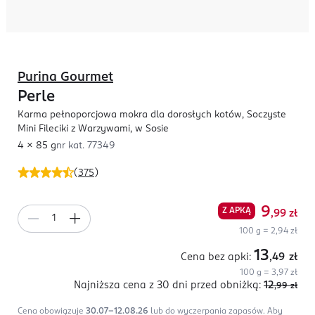
Purina Gourmet
Perle
Karma pełnoporcjowa mokra dla dorosłych kotów, Soczyste
Mini Fileciki z Warzywami, w Sosie
4 x 85 g
nr kat.
77349
(
375
)
9
Z APKĄ
,99
zł
100 g = 2,94 zł
13
Cena bez apki:
,49
zł
100 g = 3,97 zł
Najniższa cena z 30 dni
przed obniżką:
12
,99
zł
Cena obowiązuje
30.07-12.08.26
lub do wyczerpania zapasów.
Aby