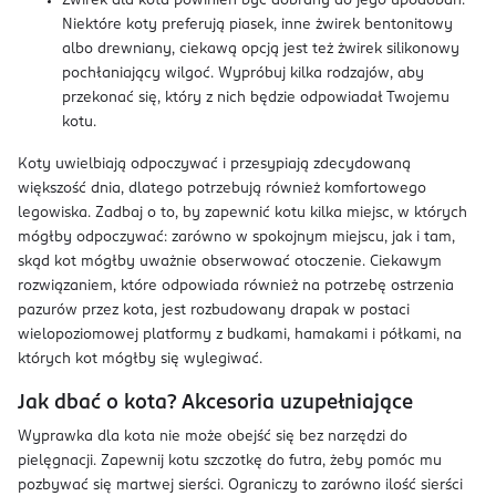
Żwirek dla kota powinien być dobrany do jego upodobań.
Niektóre koty preferują piasek, inne żwirek bentonitowy
albo drewniany, ciekawą opcją jest też żwirek silikonowy
pochłaniający wilgoć. Wypróbuj kilka rodzajów, aby
przekonać się, który z nich będzie odpowiadał Twojemu
kotu.
Koty uwielbiają odpoczywać i przesypiają zdecydowaną
większość dnia, dlatego potrzebują również komfortowego
legowiska. Zadbaj o to, by zapewnić kotu kilka miejsc, w których
mógłby odpoczywać: zarówno w spokojnym miejscu, jak i tam,
skąd kot mógłby uważnie obserwować otoczenie. Ciekawym
rozwiązaniem, które odpowiada również na potrzebę ostrzenia
pazurów przez kota, jest rozbudowany drapak w postaci
wielopoziomowej platformy z budkami, hamakami i półkami, na
których kot mógłby się wylegiwać.
Jak dbać o kota? Akcesoria uzupełniające
Wyprawka dla kota nie może obejść się bez narzędzi do
pielęgnacji. Zapewnij kotu szczotkę do futra, żeby pomóc mu
pozbywać się martwej sierści. Ograniczy to zarówno ilość sierści