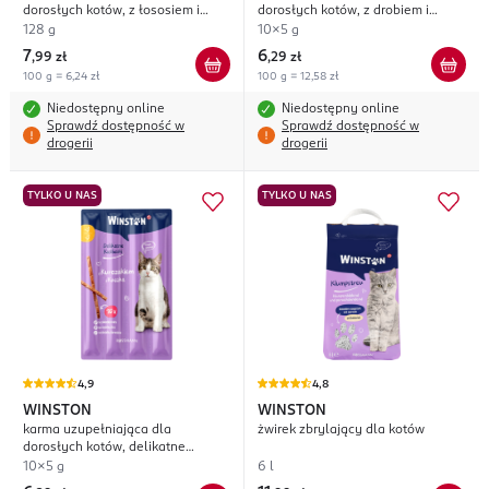
dorosłych kotów, z łososiem i
dorosłych kotów, z drobiem i
kurczakiem
wątróbką dla kota
128 g
10x5 g
7
6
,
99 zł
,
29 zł
100 g = 6,24 zł
100 g = 12,58 zł
Niedostępny online
Niedostępny online
Sprawdź dostępność w
Sprawdź dostępność w
drogerii
drogerii
TYLKO U NAS
TYLKO U NAS
4,9
4,8
WINSTON
WINSTON
karma uzupełniająca dla
żwirek zbrylający dla kotów
dorosłych kotów, delikatne
kiełbaski z kurczakiem i kaczką
10x5 g
6 l