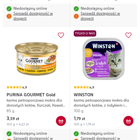
Niedostępny online
Niedostępny online
Sprawdź dostępność w
Sprawdź dostępność w
drogerii
drogerii
TYLKO U NAS
4,9
4,9
PURINA GOURMET
Gold
WINSTON
karma pełnoporcjowa mokra dla
karma pełnoporcjowa mokra dla
dorosłych kotów, Kurczak, Kawałki
dorosłych kotów, z indykiem i
w smakowitym Sosie
ryżem
85 g
100 g
3
1
,
59 zł
,
79 zł
100 g = 4,22 zł
100 g = 1,79 zł
Niedostępny online
Niedostępny online
Sprawdź dostępność w
Sprawdź dostępność w