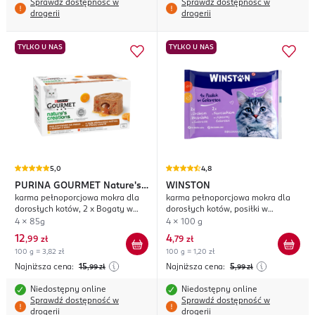
Sprawdź dostępność w
Sprawdź dostępność w
drogerii
drogerii
TYLKO U NAS
TYLKO U NAS
5,0
4,8
PURINA GOURMET
Nature's
WINSTON
karma pełnoporcjowa mokra dla
karma pełnoporcjowa mokra dla
Creations
dorosłych kotów, 2 x Bogaty w
dorosłych kotów, posiłki w
Kurczaka, 2 x Bogaty w Wołowinę,
galaretce
4 x 85g
4 x 100 g
Mus z Sosem
12
4
,
99 zł
,
79 zł
100 g = 3,82 zł
100 g = 1,20 zł
Najniższa cena:
15
Najniższa cena:
5
,99
zł
,99
zł
Niedostępny online
Niedostępny online
Sprawdź dostępność w
Sprawdź dostępność w
drogerii
drogerii