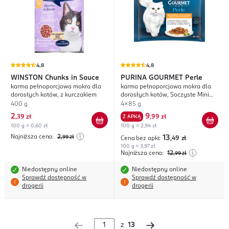
4,8
4,8
WINSTON
Chunks in Sauce
PURINA GOURMET
Perle
karma pełnoporcjowa mokra dla
karma pełnoporcjowa mokra dla
dorosłych kotów, z kurczakiem
dorosłych kotów, Soczyste Mini
Fileciki, w Sosie
400 g
4x85 g
2
9
,
39 zł
Z APKĄ
,
99 zł
100 g = 0,60 zł
100 g = 2,94 zł
Najniższa cena:
2
,99
zł
13
Cena bez apki:
,49
zł
100 g = 3,97 zł
Najniższa cena:
12
,99
zł
Niedostępny online
Niedostępny online
Sprawdź dostępność w
Sprawdź dostępność w
drogerii
drogerii
z
13