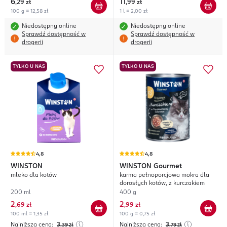
6
11
,
29 zł
,
99 zł
100 g = 12,58 zł
1 l = 2,00 zł
Niedostępny online
Niedostępny online
Sprawdź dostępność w
Sprawdź dostępność w
drogerii
drogerii
TYLKO U NAS
TYLKO U NAS
4,8
4,8
WINSTON
WINSTON
Gourmet
mleko dla kotów
karma pełnoporcjowa mokra dla
dorosłych kotów, z kurczakiem
200 ml
400 g
2
2
,
69 zł
,
99 zł
100 ml = 1,35 zł
100 g = 0,75 zł
Najniższa cena:
3
Najniższa cena:
3
,39
zł
,79
zł