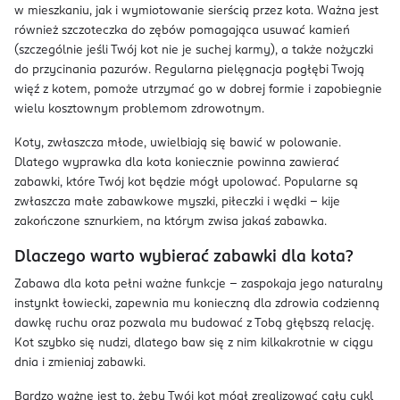
w mieszkaniu, jak i wymiotowanie sierścią przez kota. Ważna jest
również szczoteczka do zębów pomagająca usuwać kamień
(szczególnie jeśli Twój kot nie je suchej karmy), a także nożyczki
do przycinania pazurów. Regularna pielęgnacja pogłębi Twoją
więź z kotem, pomoże utrzymać go w dobrej formie i zapobiegnie
wielu kosztownym problemom zdrowotnym.
Koty, zwłaszcza młode, uwielbiają się bawić w polowanie.
Dlatego wyprawka dla kota koniecznie powinna zawierać
zabawki, które Twój kot będzie mógł upolować. Popularne są
zwłaszcza małe zabawkowe myszki, piłeczki i wędki – kije
zakończone sznurkiem, na którym zwisa jakaś zabawka.
Dlaczego warto wybierać zabawki dla kota?
Zabawa dla kota pełni ważne funkcje – zaspokaja jego naturalny
instynkt łowiecki, zapewnia mu konieczną dla zdrowia codzienną
dawkę ruchu oraz pozwala mu budować z Tobą głębszą relację.
Kot szybko się nudzi, dlatego baw się z nim kilkakrotnie w ciągu
dnia i zmieniaj zabawki.
Bardzo ważne jest to, żeby Twój kot mógł zrealizować cały cykl