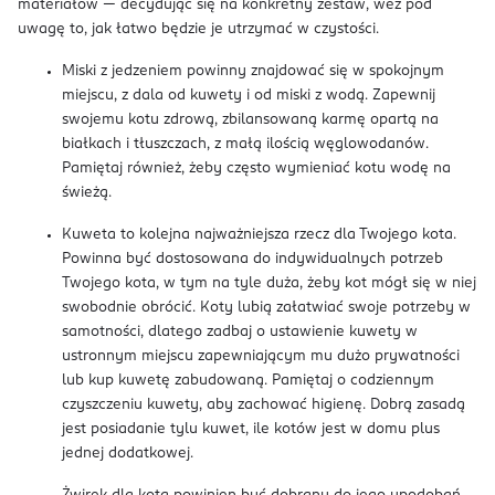
materiałów — decydując się na konkretny zestaw, weź pod
uwagę to, jak łatwo będzie je utrzymać w czystości.
Miski z jedzeniem powinny znajdować się w spokojnym
miejscu, z dala od kuwety i od miski z wodą. Zapewnij
swojemu kotu zdrową, zbilansowaną karmę opartą na
białkach i tłuszczach, z małą ilością węglowodanów.
Pamiętaj również, żeby często wymieniać kotu wodę na
świeżą.
Kuweta to kolejna najważniejsza rzecz dla Twojego kota.
Powinna być dostosowana do indywidualnych potrzeb
Twojego kota, w tym na tyle duża, żeby kot mógł się w niej
swobodnie obrócić. Koty lubią załatwiać swoje potrzeby w
samotności, dlatego zadbaj o ustawienie kuwety w
ustronnym miejscu zapewniającym mu dużo prywatności
lub kup kuwetę zabudowaną. Pamiętaj o codziennym
czyszczeniu kuwety, aby zachować higienę. Dobrą zasadą
jest posiadanie tylu kuwet, ile kotów jest w domu plus
jednej dodatkowej.