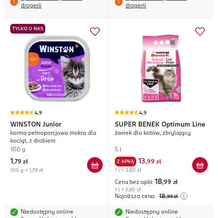
drogerii
drogerii
TYLKO U NAS
4,9
4,9
WINSTON
Junior
SUPER BENEK
Optimum Line
karma pełnoporcjowa mokra dla
żwirek dla kotów, zbrylający
kociąt, z drobiem
100 g
5 l
1
13
,
79 zł
Z APKĄ
,
99 zł
100 g = 1,79 zł
1 l = 2,80 zł
18
Cena bez apki:
,99
zł
1 l = 3,80 zł
Najniższa cena:
18
,99
zł
Niedostępny online
Niedostępny online