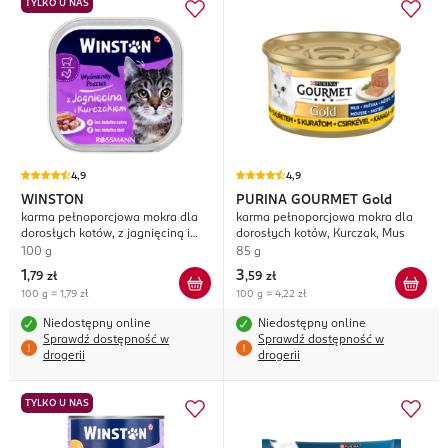
TYLKO U NAS
4,9
4,9
WINSTON
PURINA GOURMET
Gold
karma pełnoporcjowa mokra dla
karma pełnoporcjowa mokra dla
dorosłych kotów, z jagnięciną i
dorosłych kotów, Kurczak, Mus
kurczakiem
100 g
85 g
1
3
,
79 zł
,
59 zł
100 g = 1,79 zł
100 g = 4,22 zł
Niedostępny online
Niedostępny online
Sprawdź dostępność w
Sprawdź dostępność w
drogerii
drogerii
TYLKO U NAS