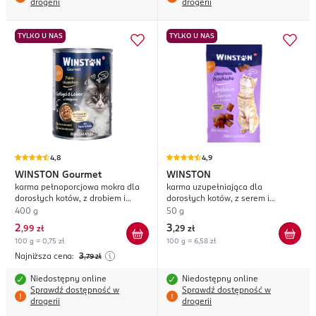
drogerii
drogerii
TYLKO U NAS
TYLKO U NAS
4,8
4,9
WINSTON
Gourmet
WINSTON
karma pełnoporcjowa mokra dla
karma uzupełniająca dla
dorosłych kotów, z drobiem i
dorosłych kotów, z serem i
wątróbką w galarecie z dziczyzny
drobiem
400 g
50 g
2
3
,
99 zł
,
29 zł
100 g = 0,75 zł
100 g = 6,58 zł
Najniższa cena:
3
,79
zł
Niedostępny online
Niedostępny online
Sprawdź dostępność w
Sprawdź dostępność w
drogerii
drogerii