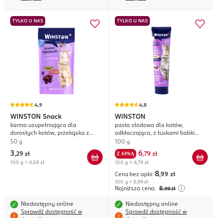
TYLKO U NAS
TYLKO U NAS
4,9
4,8
WINSTON
Snack
WINSTON
karma uzupełniająca dla
pasta słodowa dla kotów,
dorosłych kotów, przekąska z
odkłaczająca, z łuskami babki
łososiem
płesznik
50 g
100 g
3
6
,
29 zł
Z APKĄ
,
79 zł
100 g = 6,58 zł
100 g = 6,79 zł
8
Cena bez apki:
,99
zł
100 g = 8,99 zł
Najniższa cena:
8
,99
zł
Niedostępny online
Niedostępny online
Sprawdź dostępność w
Sprawdź dostępność w