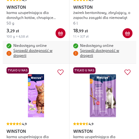
4,9
4,9
WINSTON
WINSTON
karma uzupełniająca dla
żwirek bentonitowy, zbrylający, o
dorosłych kotów, chrupiące
zapachu zasypki dla niemowląt
poduszeczki nadziewane kocią
50 g
6 l
trawą i kocimiętką
3
18
,
29 zł
,
99 zł
100 g = 6,58 zł
1 l = 3,17 zł
Niedostępny online
Niedostępny online
Sprawdź dostępność w
Sprawdź dostępność w
drogerii
drogerii
TYLKO U NAS
TYLKO U NAS
4,9
4,9
WINSTON
WINSTON
karma uzupełniająca dla
karma uzupełniająca dla