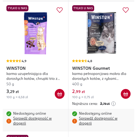
TYLKO U NAS
TYLKO U NAS
4,9
4,8
WINSTON
WINSTON
Gourmet
karma uzupełniająca dla
karma pełnoporcjowa mokra dla
dorosłych kotów, chrupki trio z
dorosłych kotów, z rybami
kaczką, z kurczakiem, z indykiem
łososiowatymi w galarecie o
50 g
400 g
smaku pomidorowym
3
2
,
29 zł
,
99 zł
100 g = 6,58 zł
100 g = 0,75 zł
Najniższa cena:
3
,79
zł
Niedostępny online
Niedostępny online
Sprawdź dostępność w
Sprawdź dostępność w
drogerii
drogerii