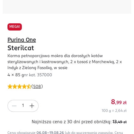
MEGA!
Purina One
Sterilcat
Karma pełnoporcjowa mokra dla dorosłych kotów
sterylizowanych i kastrowanych, 2 x Łosoś z Marchewką, 2 x
Indyk z Zieloną Fasolką, w sosie
4 x 85 g
nr kat.
357000
(
508
)
8
,99
zł
100 g = 2,64 zł
Najniższa cena z 30 dni
przed obniżką:
13
,49
zł
Cena obowiązuje
06.08-19.08.26
lub do wyczerpania zapasów.
Ceny