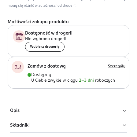
mogą się różnić w zależności od drogerii.
Możliwości zakupu produktu
Dostępność w drogerii
Nie wybrano drogerii
Wybierz drogerię
Zamów z dostawą
Szczegóły
Dostępny
U Ciebie zwykle w ciągu
2-3 dni
roboczych
Opis
Składniki
Purina One Sterilcat pełnoporcjowa karma mokra dla
kotów sterylizowanych, indyk, łosoś, 4x85 g