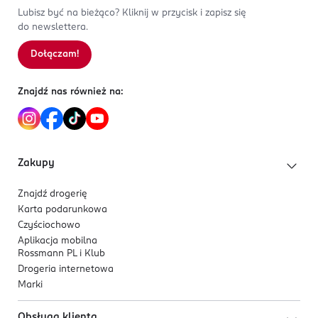
OSTRZEŻENIA DOTYCZĄCE BEZPIECZEŃSTWA
1
0
%
Lubisz być na bieżąco? Kliknij w przycisk i zapisz się
Spraw swojemu kotu smakowitą przyjemność każdego
Przechowywać w temperaturze otoczenia
do newslettera.
dnia z GOURMET™ Perle! Wybierz jakość i smak i spraw ,
że każdy posiłek będzie wyjątkowy.
PRODUCENT/PODMIOT ODPOWIEDZIALNY
Dołączam!
Sortowanie wg
data: od najnowszej
Nestlé Polska Spółka Akcyjna
Domaniewska 32
Znajdź nas również na:
02-972
Warszawa
https://www.nestle.pl/.
223252525
Zakupy
PL-Polska
Znajdź drogerię
Kod EAN
Karta podarunkowa
7 613037 552768
Czyściochowo
Aplikacja mobilna
Rossmann PL i Klub
Drogeria internetowa
Marki
Obsługa klienta