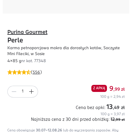
Purina Gourmet
Perle
Karma pełnoporcjowa mokra dla dorosłych kotów, Soczyste
Mini Fileciki, w Sosie
4x85 g
nr kat.
77348
(
556
)
9
Z APKĄ
,99
zł
100 g = 2,94 zł
13
Cena bez apki:
,49
zł
100 g = 3,97 zł
Najniższa cena z 30 dni
przed obniżką:
12
,99
zł
Cena obowiązuje
30.07-12.08.26
lub do wyczerpania zapasów.
Aby