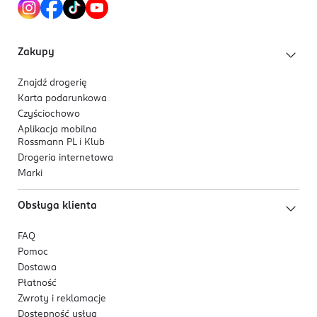
https://www.nestle.pl/.
223252525
PL-Polska
Zakupy
Kod EAN
Znajdź drogerię
7 613032 816797
Karta podarunkowa
Czyściochowo
Aplikacja mobilna
Rossmann PL i Klub
Drogeria internetowa
Marki
Obsługa klienta
FAQ
Pomoc
Dostawa
Płatność
Zwroty i reklamacje
Dostępność usług