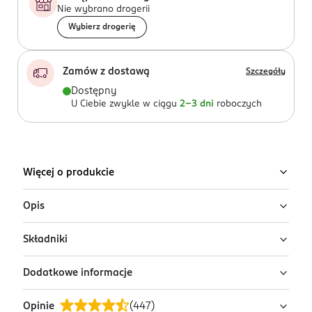
Nie wybrano drogerii
Wybierz drogerię
Zamów z dostawą
Szczegóły
Dostępny
U Ciebie zwykle w ciągu
2-3 dni
roboczych
Więcej o produkcie
Opis
Składniki
GOURMET™ Gold Pasztet to smakowity pasztet z
drobno posiekanymi kawałkami z królikiem, aby
Dodatkowe informacje
dostarczyć Twojemu kotu przyjemność z jedzenia.
mięso i produkty pochodzenia zwierzęcego (w tym
królik 4%),składniki mineralne, cukry, produkty
Opinie
(
447
)
pochodzenia roślinnego.
PRZYGOTOWANIE I STOSOWANIE