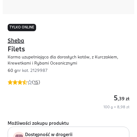
TYLKO ONLINE
Sheba
Filets
Karma uzupełniająca dla dorosłych kotów, z Kurczakiem,
Krewetkami i Rybami Oceanicznymi
60 g
nr kat.
2129987
(
15
)
5
,39
zł
100 g = 8,98 zł
Możliwości zakupu produktu
Dostępność w drogerii