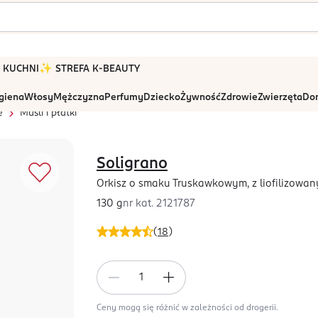
 W KUCHNI
✨ STREFA K-BEAUTY
igiena
Włosy
Mężczyzna
Perfumy
Dziecko
Żywność
Zdrowie
Zwierzęta
Dom
e
Musli i płatki
Soligrano
Orkisz o smaku Truskawkowym, z liofilizowa
130 g
nr kat.
2121787
(
18
)
Ceny mogą się różnić w zależności od drogerii.