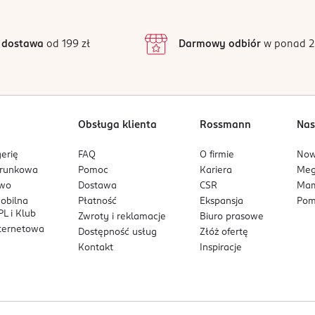
3
18 opinii
podstawie
inie są zweryfikowane zakupem.
2
 dostawa
od 199 zł
Darmowy odbiór
w ponad 2
1
Obsługa klienta
Rossmann
Nas
erię
FAQ
O firmie
No
arunkowa
Pomoc
Kariera
Me
owo
Dostawa
CSR
Mam
mobilna
Płatność
Ekspansja
Pom
L i Klub
Zwroty i reklamacje
Biuro prasowe
nternetowa
Dostępność usług
Złóż ofertę
Kontakt
Inspiracje