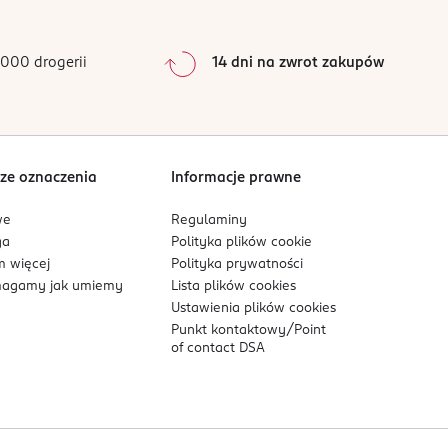
0
%
0
%
000 drogerii
14 dni na zwrot zakupów
0
%
Sortowanie wg
data: od najnowszej
ze oznaczenia
Informacje prawne
we
Regulaminy
ga
Polityka plików
cookie
 więcej
Polityka prywatności
agamy jak umiemy
Lista plików
cookies
Ustawienia plików
cookies
Punkt kontaktowy/
Point
of contact DSA