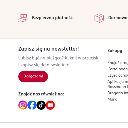
stopka
Sól:
0,01 g
Kod EAN
na 
5 902578 011721
Wszystkie op
Bezpieczna płatność
Darmowa
Zapisz się na newsletter!
Zakupy
Lubisz być na bieżąco? Kliknij w przycisk
Znajdź drog
i zapisz się do newslettera.
Karta pod
Czyścioch
Dołączam!
Aplikacja 
Rossmann P
Drogeria i
Znajdź nas również na:
Marki