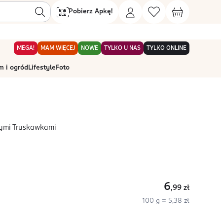
Pobierz Apkę!
MEGA!
MAM WIĘCEJ
NOWE
TYLKO U NAS
TYLKO ONLINE
 i ogród
Lifestyle
Foto
nymi Truskawkami
6
,99
zł
100 g = 5,38 zł