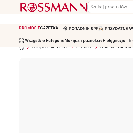
PROMOCJE
GAZETKA
☀️ PORADNIK SPF
🧑🏻‍🍳 PRZYDATNE
Wszystkie kategorie
Makijaż i paznokcie
Pielęgnacja i h
Wszystkie kategorie
Żywność
Produkty zbożow