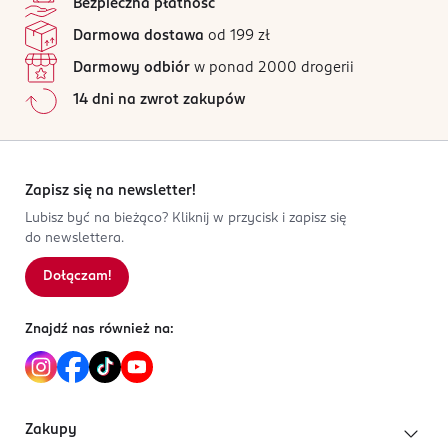
Bezpieczna płatność
dla wegan, a jego składniki pochodzą z
*Składniki ekologiczne.
Może zawierać: sezam, orzechy, mleko (łącznie z
w tym cukry:
16 g
Jak działają opinie?
certyfikowanych upraw ekologicznych.
Darmowa dostawa
od 199 zł
laktozą), soję.
Błonnik:
7,8 g
Darmowy odbiór
w ponad 2000 drogerii
PRODUCENT/PODMIOT ODPOWIEDZIALNY
Białko:
6,4 g
14 dni na zwrot zakupów
Bio Planet S.A.
Sól:
0,67 g
Wilkowa Wieś 7
05-084 Leszno
Zapisz się na newsletter!
Kod EAN
5 425038 430226
Lubisz być na bieżąco? Kliknij w przycisk i zapisz się
do newslettera.
Dołączam!
Znajdź nas również na:
Zakupy