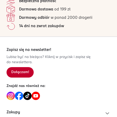
Bezpieczna płatność
upraw ekologicznych.
*Certyfikowane składniki z rolnictwa ekologicznego.
Może zawierać:
soję
,
mleko
i
orzechy
(łącznie z
w tym cukry:
2,7 g
Jak działają opinie?
Darmowa dostawa
od 199 zł
laktozą).
Błonnik:
3,6 g
Darmowy odbiór
w ponad 2000 drogerii
PRODUCENT/PODMIOT ODPOWIEDZIALNY
Białko:
11,6 g
14 dni na zwrot zakupów
Bio Planet S.A.
Sól:
0,12 g
Wilkowa Wieś 7
05-084 Leszno
Zapisz się na newsletter!
Kod EAN
5 425038 430448
Lubisz być na bieżąco? Kliknij w przycisk i zapisz się
do newslettera.
Dołączam!
Znajdź nas również na:
Zakupy