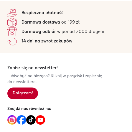
5
stopka
/5
Węglowodany:
4,6 g
PRODUCENT/PODMIOT ODPOWIEDZIALNY
Bezpieczna płatność
UNIGRA SPA
3 opinii
w tym cukry:
na podstawie
3,9 g
Darmowa dostawa
od 199 zł
Via Gardizza, 9B
Wszystkie opinie są zweryfikowane zakupem.
Błonnik:
0,3 g
48017
Darmowy odbiór
w ponad 2000 drogerii
Białko:
0,7 g
Jak działają opinie?
CONSELICE
14 dni na zwrot zakupów
info.clienti@unigra.it
Sól:
0,18 g
5
0
%
0545989702
4
0
%
IT-Włochy
3
0
%
2
0
%
Zapisz się na newsletter!
Kod EAN
1
0
%
Lubisz być na bieżąco? Kliknij w przycisk i zapisz się
8 003180 044576
do newslettera.
Dołączam!
Sortowanie wg
data: od najnowszej
Znajdź nas również na: