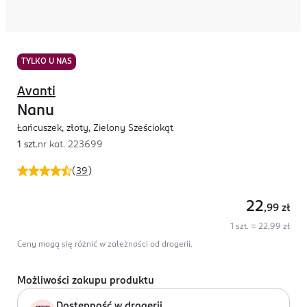
TYLKO U NAS
Avanti
Nanu
Łańcuszek, złoty, Zielony Sześciokąt
1 szt.
nr kat.
223699
(
39
)
22
,99
zł
1 szt. = 22,99 zł
Ceny mogą się różnić w zależności od drogerii.
Możliwości zakupu produktu
Dostępność w drogerii