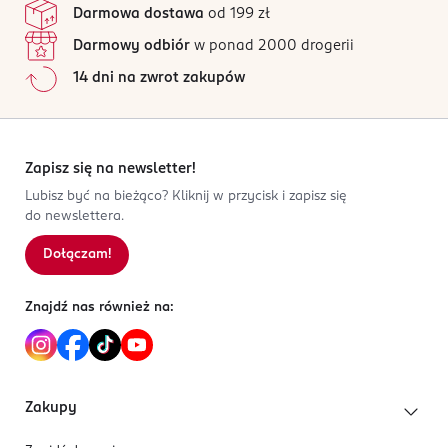
avanti@avantifashion.com
Darmowa dostawa
od 199 zł
Wszystkie opinie są zweryfikowane zakupem.
426407210
Darmowy odbiór
w ponad 2000 drogerii
CN-Chiny
Jak działają opinie?
14 dni na zwrot zakupów
Kod EAN
5
0
%
5 902143 712787
4
0
%
3
0
%
2
0
%
Zapisz się na newsletter!
1
0
%
Lubisz być na bieżąco? Kliknij w przycisk i zapisz się
do newslettera.
Dołączam!
Sortowanie wg
data: od najnowszej
Znajdź nas również na:
Zakupy