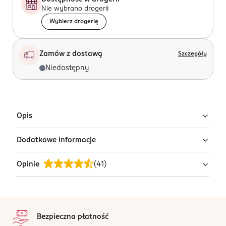
Nie wybrano drogerii
Wybierz drogerię
Zamów z dostawą
Szczegóły
Niedostępny
Opis
Dodatkowe informacje
Naszyjnik Nanu z sześciokątną zawieszką ozdobioną
zielonymi cyrkoniami.
Opinie
(
41
)
PRODUCENT/PODMIOT ODPOWIEDZIALNY
Avanti - Marczyk Sp.J.
Morgowa 2B
4,4
stopka
91-223
/5
Łódź
Bezpieczna płatność
41 opinii
na podstawie