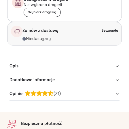
Nie wybrano drogerii
Wybierz drogerię
Zamów z dostawą
Szczegóły
Niedostępny
Opis
Dodatkowe informacje
Naszyjnik.
Opinie
(
21
)
PRODUCENT/PODMIOT ODPOWIEDZIALNY
Avanti – Marczyk Sp.J.
ul. Morgowa 2B
4,8
stopka
91-223 Łódź
/5
Bezpieczna płatność
Kod EAN
21 opinii
na podstawie