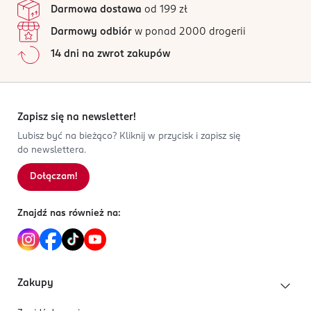
Darmowa dostawa
od 199 zł
5 902143 712060
Wszystkie opinie są zweryfikowane zakupem.
Darmowy odbiór
w ponad 2000 drogerii
Jak działają opinie?
14 dni na zwrot zakupów
5
0
%
4
0
%
3
0
%
2
0
%
Zapisz się na newsletter!
1
0
%
Lubisz być na bieżąco? Kliknij w przycisk i zapisz się
do newslettera.
Dołączam!
Sortowanie wg
data: od najnowszej
Znajdź nas również na:
Zakupy