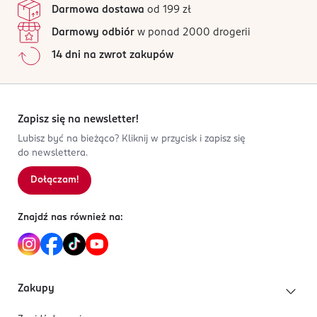
avanti@avantifashion.com
Darmowa dostawa
od 199 zł
Wszystkie opinie są zweryfikowane zakupem.
426407210
Darmowy odbiór
w ponad 2000 drogerii
CN-Chiny
Jak działają opinie?
14 dni na zwrot zakupów
Kod EAN
5
0
%
5 902143 712077
4
0
%
3
0
%
2
0
%
Zapisz się na newsletter!
1
0
%
Lubisz być na bieżąco? Kliknij w przycisk i zapisz się
do newslettera.
Dołączam!
Sortowanie wg
data: od najnowszej
Znajdź nas również na:
Zakupy