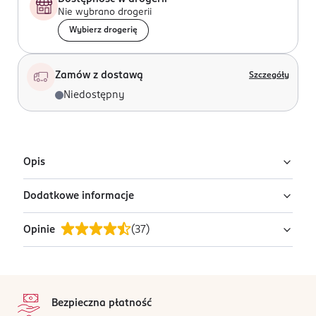
Nie wybrano drogerii
Wybierz drogerię
Zamów z dostawą
Szczegóły
Niedostępny
Opis
Dodatkowe informacje
Naszyjnik.
Opinie
(
37
)
PRODUCENT/PODMIOT ODPOWIEDZIALNY
Avanti - Marczyk Sp.J.
Morgowa 2B
4,5
stopka
91-223
/5
Łódź
Bezpieczna płatność
37 opinii
na podstawie