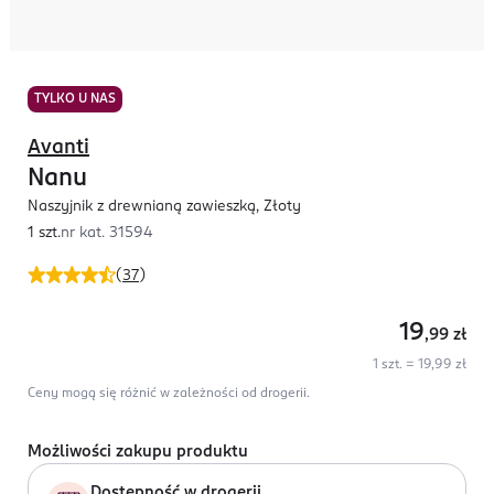
TYLKO U NAS
Avanti
Nanu
Naszyjnik z drewnianą zawieszką, Złoty
1 szt.
nr kat.
31594
(
37
)
19
,99
zł
1 szt. = 19,99 zł
Ceny mogą się różnić w zależności od drogerii.
Możliwości zakupu produktu
Dostępność w drogerii