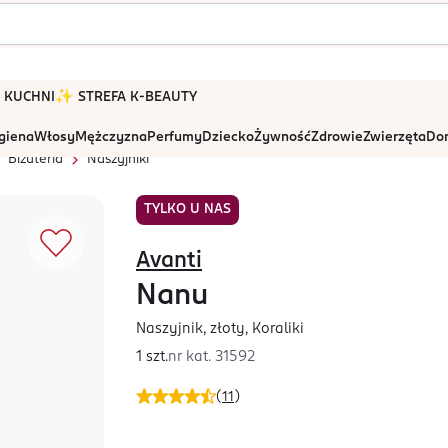
 W KUCHNI
✨ STREFA K-BEAUTY
igiena
Włosy
Mężczyzna
Perfumy
Dziecko
Żywność
Zdrowie
Zwierzęta
Dom
Biżuteria
Naszyjniki
TYLKO U NAS
Avanti
Nanu
Naszyjnik, złoty, Koraliki
1 szt.
nr kat.
31592
(
11
)