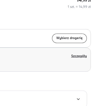
14
,99
zł
1 szt. = 14,99 zł
Wybierz drogerię
Szczegóły