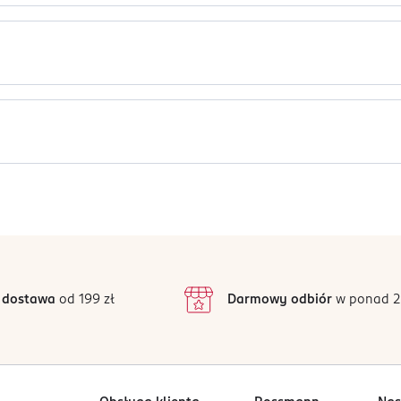
Jak działają opinie?
5
4,4
/5
4
3
11 opinii
 podstawie
inie są zweryfikowane zakupem.
2
 dostawa
od 199 zł
Darmowy odbiór
w ponad 2
1