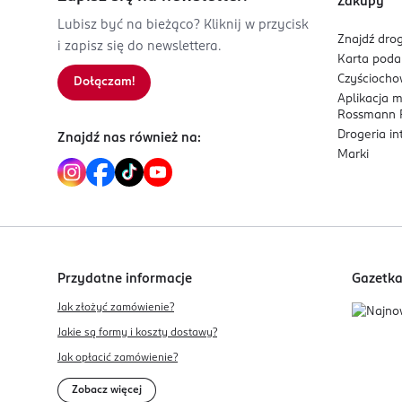
Zakupy
Lubisz być na bieżąco? Kliknij w przycisk
Znajdź drog
i zapisz się do newslettera.
Karta pod
Czyścioch
Dołączam!
Aplikacja 
Rossmann P
Drogeria i
Znajdź nas również na:
Marki
Przydatne informacje
Gazetk
Jak złożyć zamówienie?
Jakie są formy i koszty dostawy?
Jak opłacić zamówienie?
Zobacz więcej