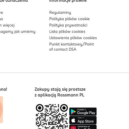
ze oznaczenia
Informacje prawne
we
Regulaminy
ga
Polityka plików
cookie
 więcej
Polityka prywatności
agamy jak umiemy
Lista plików
cookies
Ustawienia plików
cookies
Punkt kontaktowy/
Point
of contact DSA
nna!
Zakupy stają się prostsze
z aplikacją Rossmann PL