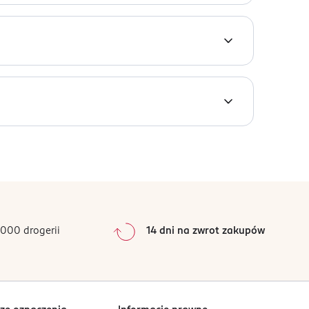
0
%
0
%
0
%
0
%
000 drogerii
14 dni na zwrot zakupów
0
%
Sortowanie wg
data: od najnowszej