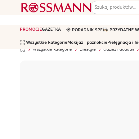
PROMOCJE
GAZETKA
☀️ PORADNIK SPF
🧑🏻‍🍳 PRZYDATNE
Wszystkie kategorie
Makijaż i paznokcie
Pielęgnacja i h
Wszystkie kategorie
Lifestyle
Odzież i dodatki