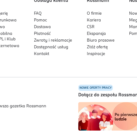
Obsługa klienta
Rossmann
Nas
erię
FAQ
O firmie
No
arunkowa
Pomoc
Kariera
Me
owo
Dostawa
CSR
Mam
mobilna
Płatność
Ekspansja
Pom
L i Klub
Zwroty i reklamacje
Biuro prasowe
nternetowa
Dostępność usług
Złóż ofertę
Kontakt
Inspiracje
NOWE OFERTY PRACY
a
Dołącz do zespołu Rossma