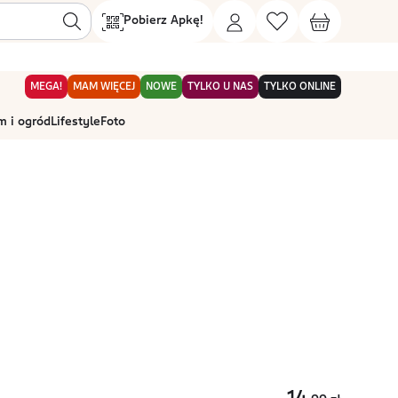
Pobierz Apkę!
MEGA!
MAM WIĘCEJ
NOWE
TYLKO U NAS
TYLKO ONLINE
 i ogród
Lifestyle
Foto