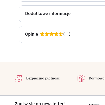
Naszyjnik.
Dodatkowe informacje
PRODUCENT/PODMIOT ODPOWIEDZIALNY
Avanti - Marczyk Sp.J.
Opinie
(
11
)
Morgowa 2B
91-223
Łódź
avanti@avantifashion.com
426407210
stopka
CN-Chiny
na
Wszystkie op
Kod EAN
Bezpieczna płatność
Darmowa
5 902143 712053
Zapisz się na newsletter!