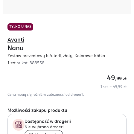
TYLKO U NAS
Avanti
Nanu
Zestaw prezentowy biżuterii, złoty, Kolorowe Kółka
1 szt.
nr kat.
383558
49
,99
zł
1 szt. = 49,99 zł
Ceny mogą się różnić w zależności od drogerii.
Możliwości zakupu produktu
Dostępność w drogerii
Nie wybrano drogerii