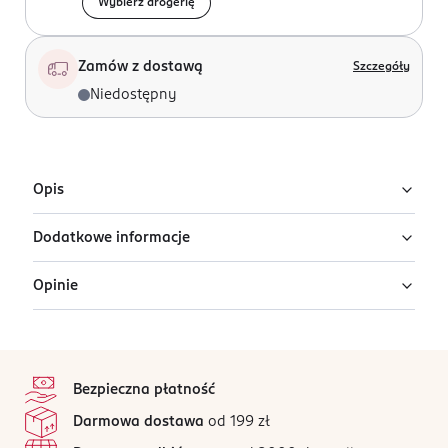
Wybierz drogerię
Zamów z dostawą
Szczegóły
Niedostępny
Opis
Dodatkowe informacje
Zestaw prezentowy biżuterii.
Opinie
PRODUCENT/PODMIOT ODPOWIEDZIALNY
Avanti - Marczyk Sp.J.
Morgowa 2B
stopka
91-223
Ten produkt nie ma jeszcze opinii.
Łódź
Bezpieczna płatność
avanti@avantifashion.com
Jak działają opinie?
Darmowa dostawa
od 199 zł
426407210