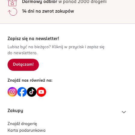
Darmowy odbiór
w ponad 2000 drogerii
CN-Chiny
14 dni na zwrot zakupów
Kod EAN
5 902067 713686
Zapisz się na newsletter!
Lubisz być na bieżąco? Kliknij w przycisk i zapisz się
do newslettera.
Dołączam!
Znajdź nas również na:
Zakupy
Znajdź drogerię
Karta podarunkowa