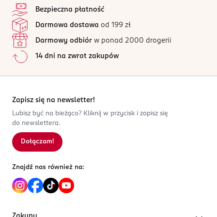
4,8
/5
Bezpieczna płatność
Nocnik dziecięcy.
Kod EAN
16 opinii
na podstawie
Darmowa dostawa
od 199 zł
4 305615 545004
Wszystkie opinie są zweryfikowane zakupem.
Darmowy odbiór
w ponad 2000 drogerii
Jak działają opinie?
14 dni na zwrot zakupów
5
0
%
4
0
%
3
0
%
2
0
%
Zapisz się na newsletter!
1
0
%
Lubisz być na bieżąco? Kliknij w przycisk i zapisz się
do newslettera.
Dołączam!
Sortowanie wg
data: od najnowszej
Znajdź nas również na:
Zakupy