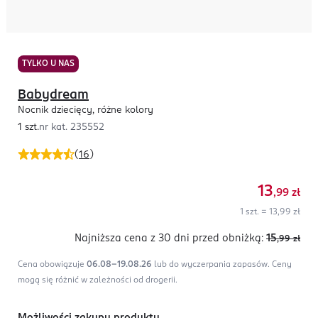
TYLKO U NAS
Babydream
Nocnik dziecięcy, różne kolory
1 szt.
nr kat.
235552
(
16
)
13
,99
zł
1 szt. = 13,99 zł
Najniższa cena z 30 dni
przed obniżką:
15
,99
zł
Cena obowiązuje
06.08-19.08.26
lub do wyczerpania zapasów.
Ceny
mogą się różnić w zależności od drogerii.