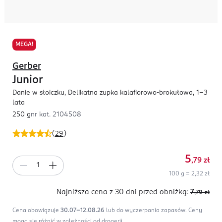
MEGA!
Gerber
Junior
Danie w słoiczku, Delikatna zupka kalafiorowo-brokułowa, 1-3
lata
250 g
nr kat.
2104508
(
29
)
5
,79
zł
100 g = 2,32 zł
Najniższa cena z 30 dni
przed obniżką:
7
,79
zł
Cena obowiązuje
30.07-12.08.26
lub do wyczerpania zapasów.
Ceny
mogą się różnić w zależności od drogerii.