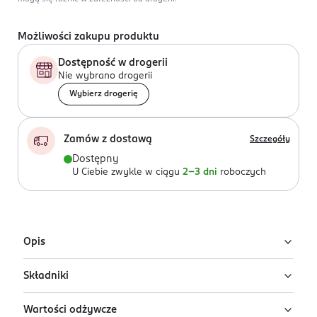
Możliwości zakupu produktu
Dostępność w drogerii
Nie wybrano drogerii
Wybierz drogerię
Zamów z dostawą
Szczegóły
Dostępny
U Ciebie zwykle w ciągu
2-3 dni
roboczych
Opis
Składniki
Delikatna zupa kalafiorowo-brokułowa Gerber Junior to
produkt przeznaczony dla dzieci po 12 miesiącu życia.
Wartości odżywcze
Receptura zawiera kwas ALA – cenny tłuszcz z grupy
Woda, kalafior (17%), pietruszka (15%), marchew (13%),