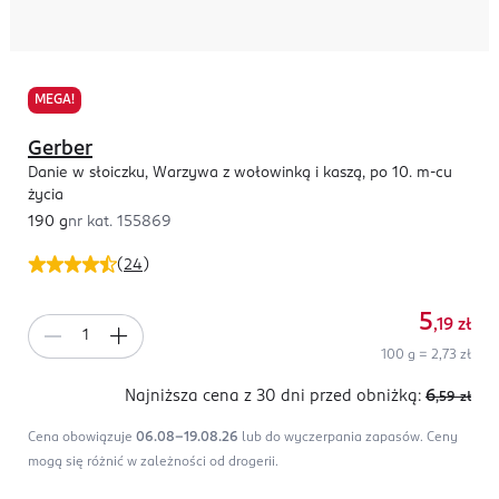
MEGA!
Gerber
Danie w słoiczku, Warzywa z wołowinką i kaszą, po 10. m-cu
życia
190 g
nr kat.
155869
(
24
)
5
,19
zł
100 g = 2,73 zł
Najniższa cena z 30 dni
przed obniżką:
6
,59
zł
Cena obowiązuje
06.08-19.08.26
lub do wyczerpania zapasów.
Ceny
mogą się różnić w zależności od drogerii.