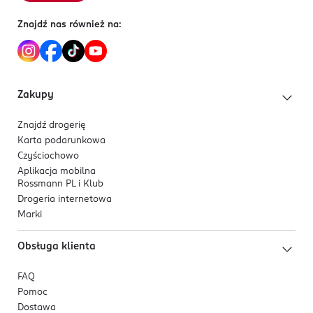
ul. Domaniewska 32
02-672 Warszawa
Znajdź nas również na:
Kod EAN
7 613033 731150
Zakupy
Znajdź drogerię
Karta podarunkowa
Czyściochowo
Aplikacja mobilna
Rossmann PL i Klub
Drogeria internetowa
Marki
Obsługa klienta
FAQ
Pomoc
Dostawa