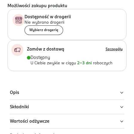
Możliwości zakupu produktu
Dostępność w drogerii
Nie wybrano drogerii
Wybierz drogerię
Zamów z dostawą
Szczegóły
Dostępny
U Ciebie zwykle w ciągu
2-3 dni
roboczych
Opis
Składniki
Wołowinka po staropolsku z kaszą. Czy wiesz, że… twój
maluch ma 2 razy więcej kubków smakowych niż
Wartości odżywcze
dorosły? Wykorzystaj dobrze czas jego wyjątkowej
woda, marchew (25%), odtworzony przecier
wrażliwości na smaki. Jeśli we wczesnym dzieciństwie
pomidorowy (16,8%), pietruszka, mięso wołowe (8%),