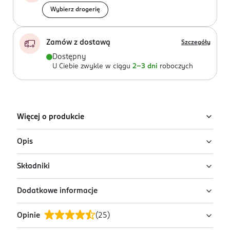
Wybierz drogerię
Zamów z dostawą
Szczegóły
Dostępny
U Ciebie zwykle w ciągu
2-3 dni
roboczych
Więcej o produkcie
Opis
Składniki
OFF! Multi Insect atomizer – ochrona przed owadami w
sprayu. Chroni Ciebie i Twoją rodzinę przed komarami,
Dodatkowe informacje
komarami tygrysimi i kleszczami aż do 8 godzin.
Substancja czynna: Iikarydyna 20g/100g
Opinie
(
25
)
PRZYGOTOWANIE I STOSOWANIE
Używać zgodnie z przeznaczeniem. Wstrząsnąć przed