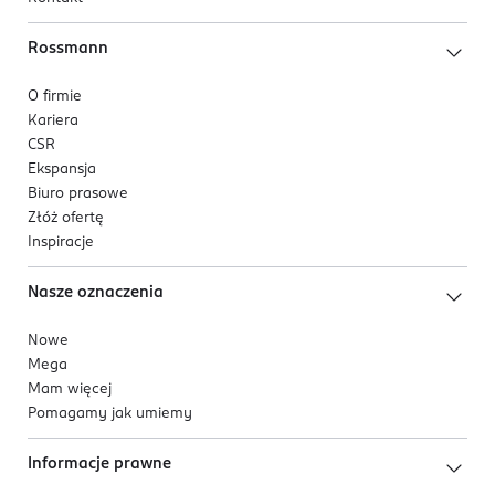
PL-Polska
Rossmann
Kod EAN
5 000204 152197
O firmie
Kariera
CSR
Ekspansja
Biuro prasowe
Złóż ofertę
Inspiracje
Nasze oznaczenia
Nowe
Mega
Mam więcej
Pomagamy jak umiemy
Informacje prawne