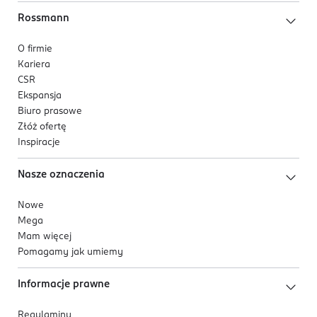
ZACHOWANIEM ŚRODKÓW OSTROŻNOŚCI. PRZED
KAŻDYM UŻYCIEM NALEŻY PRZECZYTAĆ ETYKIETĘ I
Rossmann
INFORMACJE DOTYCZĄCE PRODUKTU.
O firmie
PRODUCENT/PODMIOT ODPOWIEDZIALNY
Kariera
SC Johnson Sp. zo.o.
CSR
Ekspansja
Tasmowa 7
Biuro prasowe
02-677
Złóż ofertę
Warszawa
Inspiracje
biuro@scj.com
801111211
Nasze oznaczenia
PL-Polska
Nowe
Kod EAN
Mega
8 711800 112054
Mam więcej
Pomagamy jak umiemy
Informacje prawne
Regulaminy