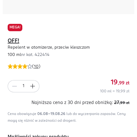
MEGA!
OFF!
Repelent w atomizerze, przeciw kleszczom
100 ml
nr kat.
422414
(
10
)
19
,99
zł
100 ml = 19,99 zł
Najniższa cena z 30 dni
przed obniżką:
27
,99
zł
Cena obowiązuje
06.08-19.08.26
lub do wyczerpania zapasów.
Ceny
mogą się różnić w zależności od drogerii.