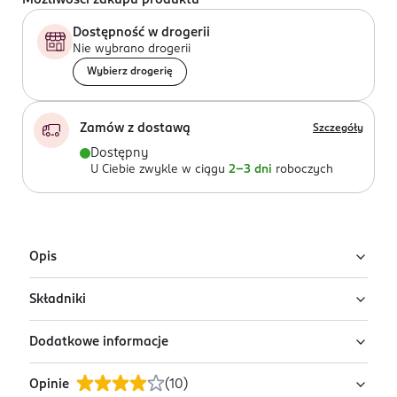
Możliwości zakupu produktu
Dostępność w drogerii
Nie wybrano drogerii
Wybierz drogerię
Zamów z dostawą
Szczegóły
Dostępny
U Ciebie zwykle w ciągu
2-3 dni
roboczych
Opis
Składniki
Spray OFF!® Przeciw Kleszczom w formie wygodnego
atomizera to repelent w płynie, który zapewnia
Dodatkowe informacje
skuteczną ochronę przed kleszczami aż do 12 godzin, w
Substancja czynna: Ikarydyna 25g/100g.
tym także tymi, które mogą przenosić boreliozę.
Opinie
(
10
)
PRZYGOTOWANIE I STOSOWANIE