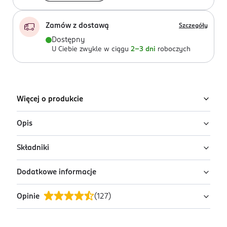
Zamów z dostawą
Szczegóły
Dostępny
U Ciebie zwykle w ciągu
2-3 dni
roboczych
Więcej o produkcie
Opis
Składniki
Serum wzmacniające paznokcie.
nawilża paznokcie wg 93% badanych
Dodatkowe informacje
Ingredients: : WATER, ALCOHOL, DIMETHYL SULFONE,
odbudowuje
PROPYLENE GLYCOL, HYDROXYPROPYL CHITOSAN,
przyspiesza
Opinie
(
127
)
ETHOXYDIGLYCOL, EQUISETUM ARVENSE EXTRACT,
PRZYGOTOWANIE I STOSOWANIE
wzrost
BIOTIN.
Serum wzmacniające
do słabych, przesuszonych,
chroni
rozdwajających się i łamliwych paznokci. Polecane