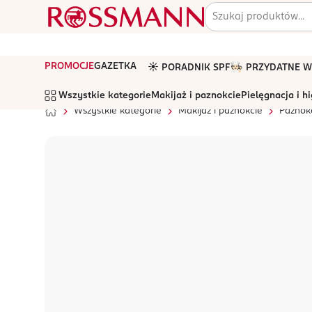
PROMOCJE
GAZETKA
☀️ PORADNIK SPF
🧑🏻‍🍳 PRZYDATNE
Wszystkie kategorie
Makijaż i paznokcie
Pielęgnacja i h
Wszystkie kategorie
Makijaż i paznokcie
Paznok