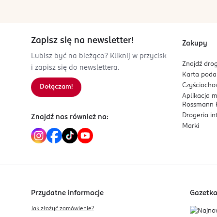
ul. Partyzancka 133/151
95-200 Pabianice
Zapisz się na newsletter!
Kod EAN
Zakupy
5 902802 700704
Lubisz być na bieżąco? Kliknij w przycisk
Znajdź drog
i zapisz się do newslettera.
Karta pod
Czyścioch
Dołączam!
Aplikacja 
Rossmann P
Drogeria i
Znajdź nas również na:
Marki
Przydatne informacje
Gazetk
Jak złożyć zamówienie?