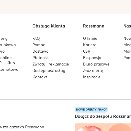
Obsługa klienta
Rossmann
Nas
erię
FAQ
O firmie
No
arunkowa
Pomoc
Kariera
Me
owo
Dostawa
CSR
Mam
mobilna
Płatność
Ekspansja
Pom
L i Klub
Zwroty i reklamacje
Biuro prasowe
nternetowa
Dostępność usług
Złóż ofertę
Kontakt
Inspiracje
NOWE OFERTY PRACY
a
Dołącz do zespołu Rossma