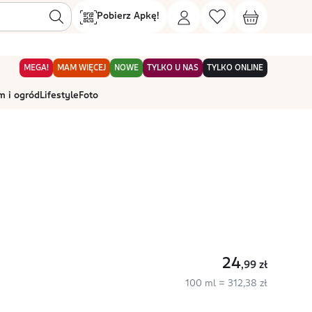
Pobierz Apkę!
MEGA!
MAM WIĘCEJ
NOWE
TYLKO U NAS
TYLKO ONLINE
 i ogród
Lifestyle
Foto
24
,99
zł
100 ml = 312,38 zł