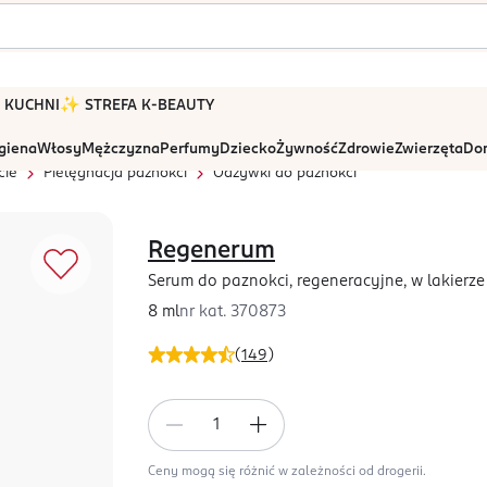
 W KUCHNI
✨ STREFA K-BEAUTY
igiena
Włosy
Mężczyzna
Perfumy
Dziecko
Żywność
Zdrowie
Zwierzęta
Dom
cie
Pielęgnacja paznokci
Odżywki do paznokci
Regenerum
Serum do paznokci, regeneracyjne, w lakierze
8 ml
nr kat.
370873
(
149
)
Ceny mogą się różnić w zależności od drogerii.