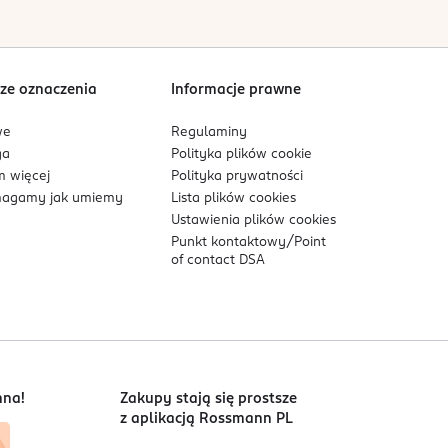
Sortowanie wg
data: od najnowszej
ze oznaczenia
Informacje prawne
we
Regulaminy
ga
Polityka plików
cookie
 więcej
Polityka prywatności
agamy jak umiemy
Lista plików
cookies
Ustawienia plików
cookies
Punkt kontaktowy/
Point
of contact DSA
nna!
Zakupy stają się prostsze
z aplikacją Rossmann PL